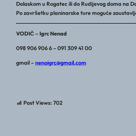
Dolaskom u Rogatec ili do Rudijevog doma na Donač
Po završetku planinarske ture moguće zaustavlja
VODIČ
–
Igrc Nenad
098 906 906 6 – 091 309 41 00
gmail –
nenoigrc@gmail.com
VAŽNO : Uplatom akontacije za izlet svaki pojedinac je suglasan
povratu uplata na web stranici PD GEA
Svaki sudionik izleta suglasan je i upoznat sa svim detaljima izlet
Post Views:
702