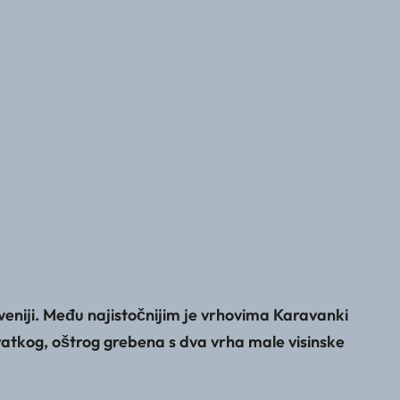
veniji. Među najistočnijim je vrhovima Karavanki
ratkog, oštrog grebena s dva vrha male visinske