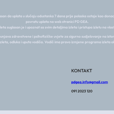
san da uplata u slučaju odustanka 7 dana prije polaska ostaje kao donac
povratu uplata na web stranici PD GEA.
zleta suglasan je i upoznat sa svim detaljima izleta i pristupa izletu na vla
java zdravstvene i psihofizičke uvjete za sigurno sudjelovanje na istom
izleta, odluka i uputa vodiča. Vodič ima pravo izmjene programa izleta o
KONTAKT
pdgea.info@gmail.com
091 2023 120