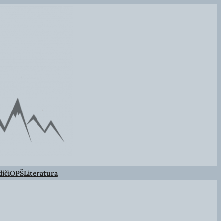
iči
OPŠ
Literatura