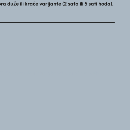
uže ili kraće varijante (2 sata ili 5 sati hoda).
PD Gea osim u slučaju teške bolesti. Ostale informacije o