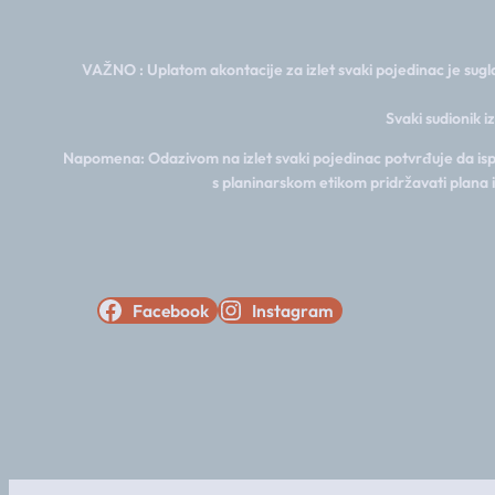
VAŽNO : Uplatom akontacije za izlet svaki pojedinac je sugla
Svaki sudionik i
Napomena: Odazivom na izlet svaki pojedinac potvrđuje da ispun
s planinarskom etikom pridržavati plana 
Facebook
Instagram