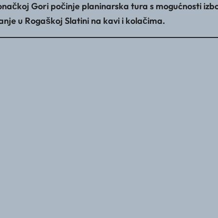
koj Gori počinje planinarska tura s mogućnosti izbora d
nje u Rogaškoj Slatini na kavi i kolačima.
 da uplata u slučaju odustanka 7 dana prije polaska ostaje kao donacija 
a i pristupa izletu na vlastitu odgovornost