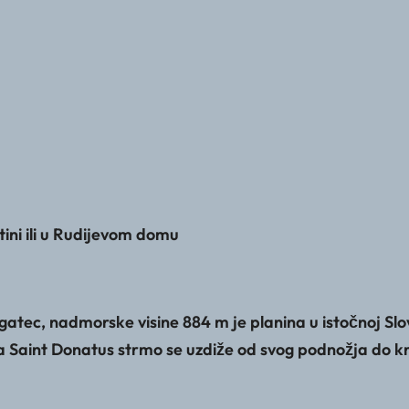
ni ili u Rudijevom domu
atec, nadmorske visine 884 m je planina u istočnoj Slo
na Saint Donatus strmo se uzdiže od svog podnožja do k