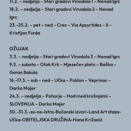
11.2. – nedjelja – Stari gradovi Vinodola 1 – Nenad Igrc
18.2. – nedjelja – Stari gradovi Vinodola 2 – Nenad
Igrc
23.-25.2. – pet – ned – Cres – Via Apsyrtides – II –
Kristijan Furda
OŽUJAK
3.3. – nedjelja – Stari gradovi Vinodola 3 – Nenad Igrc
9.3. – subota – Otok Krk – Mjesečev plato – Baška –
Goran Bakula
16.-17.3. – sub – ned – Učka – Poklon – Veprinac –
Darko Majer
24.3. – nedjelja – Pohorje – Hod med krošnjami –
SLOVENIJA – Darko Majer
30.-31.3.-su-ne-Istra-Božanski izvori-Land Art staza-
Učka-OBITELJSKA DRUŽINA-Hana Križanić