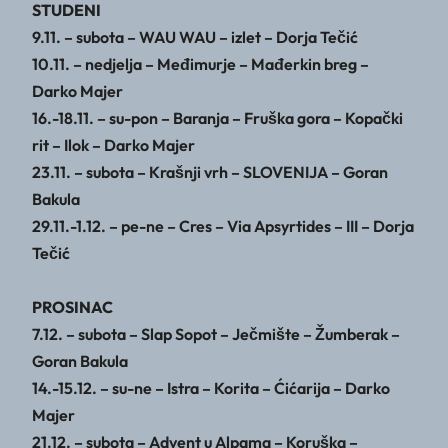
STUDENI
9.11. – subota – WAU WAU – izlet – Dorja Tečić
10.11. – nedjelja – Međimurje – Mađerkin breg –
Darko Majer
16.-18.11. – su-pon – Baranja – Fruška gora – Kopački
rit – Ilok – Darko Majer
23.11. – subota – Krašnji vrh – SLOVENIJA – Goran
Bakula
29.11.-1.12. – pe-ne – Cres – Via Apsyrtides – III – Dorja
Tečić
PROSINAC
7.12. – subota – Slap Sopot – Ječmište – Žumberak –
Goran Bakula
14.-15.12. – su-ne – Istra – Korita – Ćićarija – Darko
Majer
21.12. – subota – Advent u Alpama – Koruška –