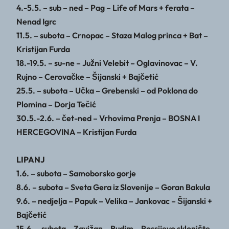
4.-5.5. – sub – ned – Pag – Life of Mars + ferata –
Nenad Igrc
11.5. – subota – Crnopac – Staza Malog princa + Bat –
Kristijan Furda
18.-19.5. – su-ne – Južni Velebit – Oglavinovac – V.
Rujno – Cerovačke – Šijanski + Bajčetić
25.5. – subota – Učka – Grebenski – od Poklona do
Plomina – Dorja Tečić
30.5.-2.6. – čet-ned – Vrhovima Prenja – BOSNA I
HERCEGOVINA – Kristijan Furda
LIPANJ
1.6. – subota – Samoborsko gorje
8.6. – subota – Sveta Gera iz Slovenije – Goran Bakula
9.6. – nedjelja – Papuk – Velika – Jankovac – Šijanski +
Bajčetić
15.6. – subota – Zavižan – Budim – Rossijevo sklonište