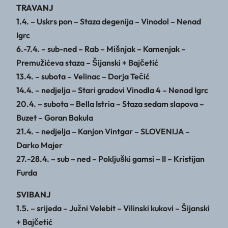
TRAVANJ
1.4. – Uskrs pon – Staza degenija – Vinodol – Nenad
Igrc
6.-7.4. – sub-ned – Rab – Mišnjak – Kamenjak –
Premužićeva staza – Šijanski + Bajčetić
13.4. – subota – Velinac – Dorja Tečić
14.4. – nedjelja – Stari gradovi Vinodla 4 – Nenad Igrc
20.4. – subota – Bella Istria – Staza sedam slapova –
Buzet – Goran Bakula
21.4. – nedjelja – Kanjon Vintgar – SLOVENIJA –
Darko Majer
27.-28.4. – sub – ned – Pokljuški gamsi – II – Kristijan
Furda
SVIBANJ
1.5. – srijeda – Južni Velebit – Vilinski kukovi – Šijanski
+ Bajčetić