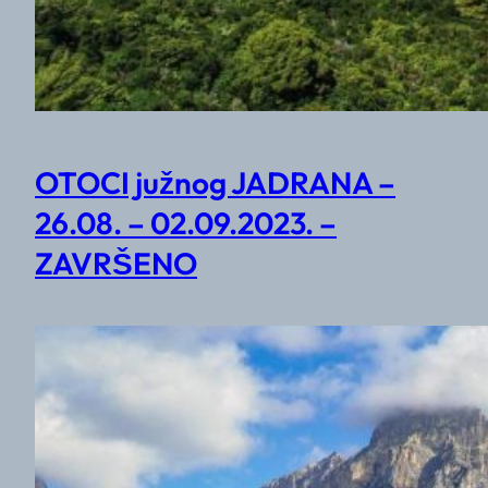
OTOCI južnog JADRANA –
26.08. – 02.09.2023. –
ZAVRŠENO