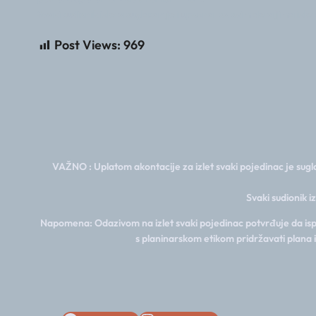
Svaki sudionik izleta suglasan je i upoznat sa svim detaljima izlet
Post Views:
969
VAŽNO : Uplatom akontacije za izlet svaki pojedinac je sugla
Svaki sudionik i
Napomena: Odazivom na izlet svaki pojedinac potvrđuje da ispun
s planinarskom etikom pridržavati plana 