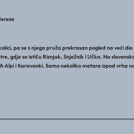
dereze
j okolici, pa se s njega pruža prekrasan pogled na veći di
tre, gdje se ističu Risnjak, Snježnik i Učka. Na slovens
skih Alpi i Karavanki. Samo nekoliko metara ispod vrha n
 da uplata u slučaju odustanka 7 dana prije polaska ostaje kao donacija 