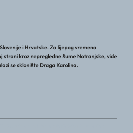
o Slovenije i Hrvatske. Za lijepog vremena
koj strani kroz nepregledne šume Notranjske, vide
alazi se sklonište Draga Karolina.
PD Gea osim u slučaju teške bolesti. Ostale informacije o