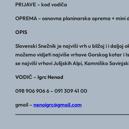
PRIJAVE – kod vodiča
OPREMA – osnovna planinarska oprema + mini 
OPIS
Slovenski Snežnik je najviši vrh u bližoj i i daljo
možemo vidjeti najviše vrhove Gorskog kotar i Is
se najviši vrhovi Julijskih Alpi, Kamniško Savinj
VODIČ
–
Igrc Nenad
098 906 906 6 – 091 309 41 00
gmail –
nenoigrc@gmail.com
VAŽNO : Uplatom akontacije za izlet svaki pojedinac je suglasan
povratu uplata na web stranici PD GEA