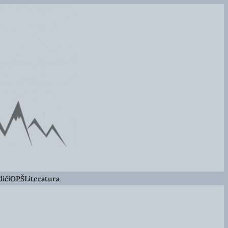
iči
OPŠ
Literatura