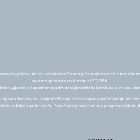
a i pristupa izletu na vlastitu odgovornost
san da uplata u slučaju odustanka 7 dana prije polaska ostaje kao donac
povratu uplata na web stranici PD GEA.
zleta suglasan je i upoznat sa svim detaljima izleta i pristupa izletu na vla
java zdravstvene i psihofizičke uvjete za sigurno sudjelovanje na istom
izleta, odluka i uputa vodiča. Vodič ima pravo izmjene programa izleta o