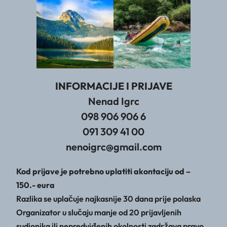
INFORMACIJE I PRIJAVE
Nenad Igrc
098 906 906 6
091 309 41 00
nenoigrc@gmail.com
Kod prijave je potrebno uplatiti akontaciju od –
150.- eura
Razlika se uplačuje najkasnije 30 dana prije polaska
Organizator u slučaju manje od 20 prijavljenih
sudionika ili nepredviđenih okolnosti zadržava pravo