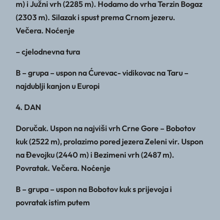
m) i Južni vrh (2285 m). Hodamo do vrha Terzin Bogaz
(2303 m). Silazak i spust prema Crnom jezeru.
Večera. Noćenje
– cjelodnevna tura
B – grupa – uspon na Ćurevac- vidikovac na Taru –
najdublji kanjon u Europi
4. DAN
Doručak. Uspon na najviši vrh Crne Gore – Bobotov
kuk (2522 m), prolazimo pored jezera Zeleni vir. Uspon
na Đevojku (2440 m) i Bezimeni vrh (2487 m).
Povratak. Večera. Noćenje
B – grupa – uspon na Bobotov kuk s prijevoja i
povratak istim putem