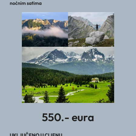
noćnim satima
550.- eura
UKLJUČENO U CIJENU