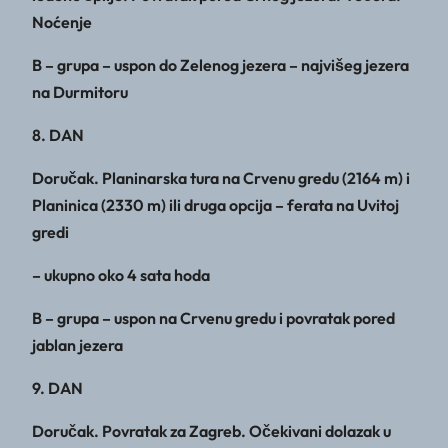
Noćenje
B – grupa – uspon do Zelenog jezera – najvišeg jezera
na Durmitoru
8. DAN
Doručak. Planinarska tura na Crvenu gredu (2164 m) i
Planinica (2330 m) ili druga opcija – ferata na Uvitoj
gredi
– ukupno oko 4 sata hoda
B – grupa – uspon na Crvenu gredu i povratak pored
jablan jezera
9. DAN
Doručak. Povratak za Zagreb. Očekivani dolazak u