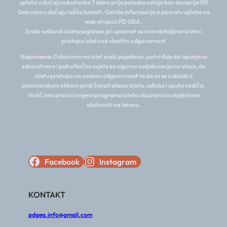
uplata u slučaju odustanka 7 dana prije polaska ostaje kao donacija PD
Gea osim u slučaju teške bolesti. Ostale informacije o povratu uplata na
web stranici PD GEA.
Svaki sudionik izleta suglasan je i upoznat sa svim detaljima izleta i
pristupa izletu na vlastitu odgovornost
Napomena: Odazivom na izlet svaki pojedinac potvrđuje da ispunjava
zdravstvene i psihofizičke uvjete za sigurno sudjelovanje na istom, da
izletu pristupa na osobnu odgovornost te da će se u skladu s
planinarskom etikom pridržavati plana izleta, odluka i uputa vodiča.
Vodič ima pravo izmjene programa izleta obzirom na objektivne
okolnosti na terenu.
Facebook
Instagram
KONTAKT
pdgea.info@gmail.com