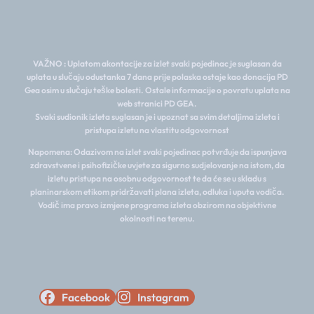
VAŽNO : Uplatom akontacije za izlet svaki pojedinac je suglasan da
uplata u slučaju odustanka 7 dana prije polaska ostaje kao donacija PD
Gea osim u slučaju teške bolesti. Ostale informacije o povratu uplata na
web stranici PD GEA.
Svaki sudionik izleta suglasan je i upoznat sa svim detaljima izleta i
pristupa izletu na vlastitu odgovornost
Napomena: Odazivom na izlet svaki pojedinac potvrđuje da ispunjava
zdravstvene i psihofizičke uvjete za sigurno sudjelovanje na istom, da
izletu pristupa na osobnu odgovornost te da će se u skladu s
planinarskom etikom pridržavati plana izleta, odluka i uputa vodiča.
Vodič ima pravo izmjene programa izleta obzirom na objektivne
okolnosti na terenu.
Facebook
Instagram