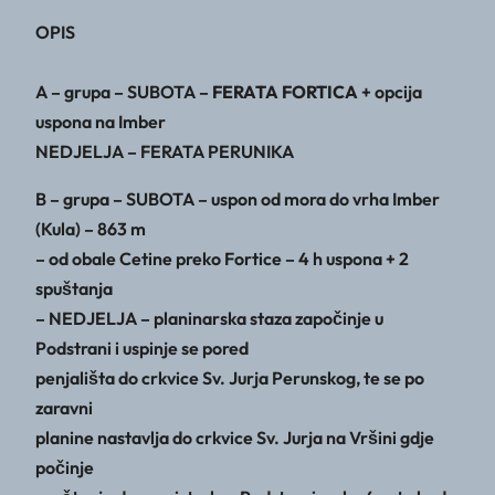
OPIS
A – grupa – SUBOTA –
FERATA FORTICA
+ opcija
uspona na Imber
NEDJELJA – FERATA PERUNIKA
B – grupa – SUBOTA – uspon od mora do vrha Imber
(Kula) – 863 m
– od obale Cetine preko Fortice – 4 h uspona + 2
spuštanja
– NEDJELJA – planinarska staza započinje u
Podstrani i uspinje se pored
penjališta do crkvice Sv. Jurja Perunskog, te se po
zaravni
planine nastavlja do crkvice Sv. Jurja na Vršini gdje
počinje