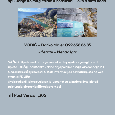
spuštanje do magistrale u Podstrani – oko 4 sata hoda
VODIČ – Darko Majer 099 638 86 85
– ferate – Nenad Igrc
VAŽNO : Uplatom akontacije za izlet svaki pojedinac je suglasan da
uplata u slučaju odustanka 7 dana prije polaska ostaje kao donacija PD
Gea osim u slučaju bolesti. Ostale informacije o povratu uplata na web
stranici PD GEA
Svaki sudionik izleta suglasan je i upoznat sa svim detaljima izleta i
pristupa izletu na vlastitu odgovornost
Post Views:
1,305