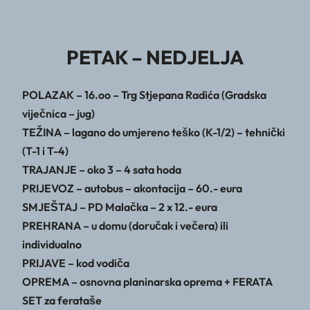
PETAK – NEDJELJA
POLAZAK – 16.oo – Trg Stjepana Radića (Gradska
viječnica – jug)
TEŽINA – lagano do umjereno teško (K-1/2) – tehnički
(T-1 i T-4)
TRAJANJE – oko 3 – 4 sata hoda
PRIJEVOZ – autobus – akontacija – 60.- eura
SMJEŠTAJ – PD Malačka – 2 x 12.- eura
PREHRANA – u domu (doručak i večera) ili
individualno
PRIJAVE – kod vodiča
OPREMA – osnovna planinarska oprema + FERATA
SET za ferataše