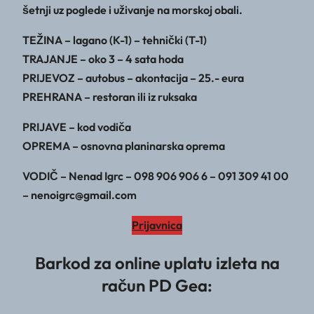
šetnji uz poglede i uživanje na morskoj obali.
TEŽINA – lagano (K-1) – tehnički (T-1)
TRAJANJE – oko 3 – 4 sata hoda
PRIJEVOZ – autobus – akontacija – 25.- eura
PREHRANA – restoran ili iz ruksaka
PRIJAVE – kod vodiča
OPREMA – osnovna planinarska oprema
VODIČ – Nenad Igrc – 098 906 906 6 – 091 309 41 00
– nenoigrc@gmail.com
Prijavnica
Barkod za online uplatu izleta na
račun PD Gea: