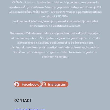
VAŽNO : Uplatom akontacije za izlet svaki pojedinac je suglasan da
uplata u slučaju odustanka 7 dana prije polaska ostaje kao donacija PD
Gea osim u slučaju teške bolesti. Ostale informacije o povratu uplata na
web stranici PD GEA.
Svaki sudionik izleta suglasan je i upoznat sa svim detaljima izleta i
pristupa izletu na vlastitu odgovornost
Napomena: Odazivom na izlet svaki pojedinac potvrđuje da ispunjava
zdravstvene i psihofizičke uvjete za sigurno sudjelovanje na istom, da
izletu pristupa na osobnu odgovornost te da će se u skladu s
planinarskom etikom pridržavati plana izleta, odluka i uputa vodiča.
Vodič ima pravo izmjene programa izleta obzirom na objektivne
okolnosti na terenu.
Facebook
Instagram
KONTAKT
pdgea.info@gmail.com