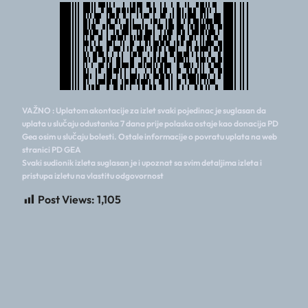
VAŽNO : Uplatom akontacije za izlet svaki pojedinac je suglasan da
uplata u slučaju odustanka 7 dana prije polaska ostaje kao donacija PD
Gea osim u slučaju bolesti. Ostale informacije o povratu uplata na web
stranici PD GEA
Svaki sudionik izleta suglasan je i upoznat sa svim detaljima izleta i
pristupa izletu na vlastitu odgovornost
Post Views:
1,105