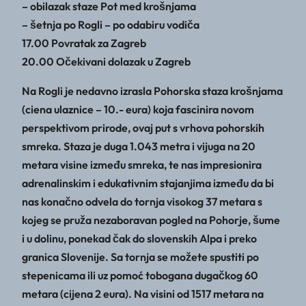
– obilazak staze Pot med krošnjama
– šetnja po Rogli – po odabiru vodiča
17.00 Povratak za Zagreb
20.00 Očekivani dolazak u Zagreb
Na Rogli je nedavno izrasla Pohorska staza krošnjama
(ciena ulaznice – 10.- eura) koja fascinira novom
perspektivom prirode, ovaj put s vrhova pohorskih
smreka. Staza je duga 1.043 metra i vijuga na 20
metara visine između smreka, te nas impresionira
adrenalinskim i edukativnim stajanjima između da bi
nas konačno odvela do tornja visokog 37 metara s
kojeg se pruža nezaboravan pogled na Pohorje, šume
i u dolinu, ponekad čak do slovenskih Alpa i preko
granica Slovenije. Sa tornja se možete spustiti po
stepenicama ili uz pomoć tobogana dugačkog 60
metara (cijena 2 eura). Na visini od 1517 metara na