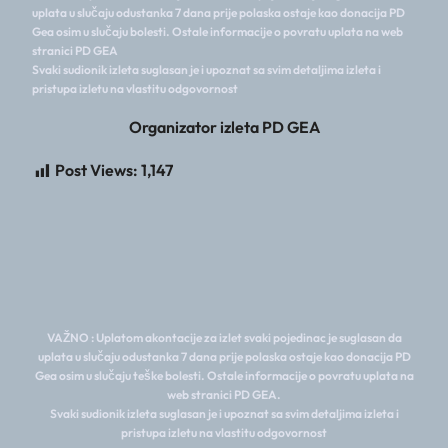
uplata u slučaju odustanka 7 dana prije polaska ostaje kao donacija PD
Gea osim u slučaju bolesti. Ostale informacije o povratu uplata na web
stranici PD GEA
Svaki sudionik izleta suglasan je i upoznat sa svim detaljima izleta i
pristupa izletu na vlastitu odgovornost
Organizator izleta PD GEA
Post Views:
1,147
VAŽNO : Uplatom akontacije za izlet svaki pojedinac je suglasan da
uplata u slučaju odustanka 7 dana prije polaska ostaje kao donacija PD
Gea osim u slučaju teške bolesti. Ostale informacije o povratu uplata na
web stranici PD GEA.
Svaki sudionik izleta suglasan je i upoznat sa svim detaljima izleta i
pristupa izletu na vlastitu odgovornost