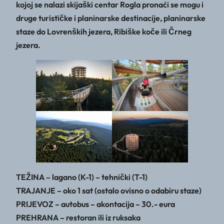
kojoj se nalazi skijaški centar Rogla pronaći se mogu i
druge turističke i planinarske destinacije, planinarske
staze do Lovrenških jezera, Ribiške koče ili Črneg
jezera.
TEŽINA – lagano (K-1) – tehnički (T-1)
TRAJANJE – oko 1 sat (ostalo ovisno o odabiru staze)
PRIJEVOZ – autobus – akontacija – 30.- eura
PREHRANA – restoran ili iz ruksaka