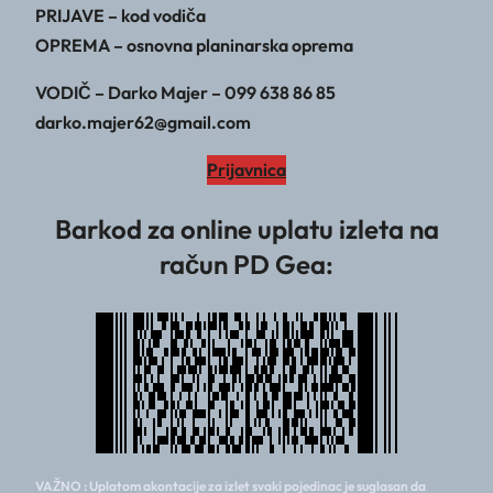
PRIJAVE – kod vodiča
OPREMA – osnovna planinarska oprema
VODIČ – Darko Majer – 099 638 86 85
darko.majer62@gmail.com
Prijavnica
Barkod za online uplatu izleta na
račun PD Gea:
VAŽNO : Uplatom akontacije za izlet svaki pojedinac je suglasan da