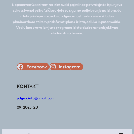
Napomena: Odazivom na izlet svaki pojedinac potvrđuje da ispunjava
zdravstvene i psihofizičke uvjete za sigurno sudjelovanje na istom, da
izletu pristupa na osobnu odgovornost te da će se u skladu s
planinarskom etikom pridržavati plana izleta, odluka i uputa vodiča.
Vodič ima pravo izmjene programa izleta obzirom na objektivne
okolnosti na terenu.
Facebook
Instagram
KONTAKT
pdgea.info@gmail.com
091 2023 120