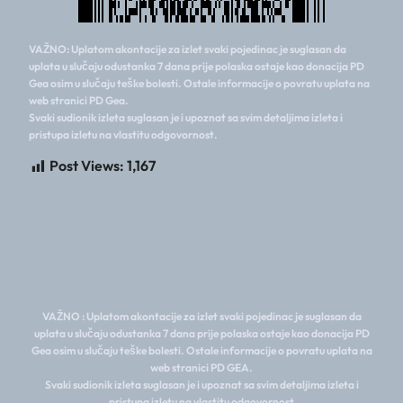
VAŽNO: Uplatom akontacije za izlet svaki pojedinac je suglasan da
uplata u slučaju odustanka 7 dana prije polaska ostaje kao donacija PD
Gea osim u slučaju teške bolesti. Ostale informacije o povratu uplata na
web stranici PD Gea.
Svaki sudionik izleta suglasan je i upoznat sa svim detaljima izleta i
pristupa izletu na vlastitu odgovornost.
Post Views:
1,167
VAŽNO : Uplatom akontacije za izlet svaki pojedinac je suglasan da
uplata u slučaju odustanka 7 dana prije polaska ostaje kao donacija PD
Gea osim u slučaju teške bolesti. Ostale informacije o povratu uplata na
web stranici PD GEA.
Svaki sudionik izleta suglasan je i upoznat sa svim detaljima izleta i
pristupa izletu na vlastitu odgovornost