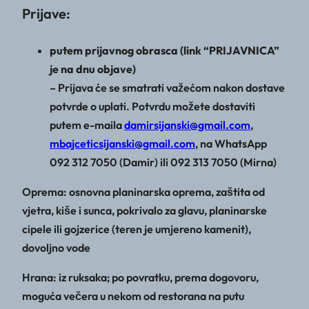
Prijave:
putem prijavnog obrasca (link “PRIJAVNICA”
je na dnu objave)
– Prijava će se smatrati važećom nakon dostave
potvrde o uplati. Potvrdu možete dostaviti
putem e-maila
damirsijanski@gmail.com
,
mbajceticsijanski@gmail.com
, na WhatsApp
092 312 7050 (Damir) ili 092 313 7050 (Mirna)
Oprema: osnovna planinarska oprema, zaštita od
vjetra, kiše i sunca, pokrivalo za glavu, planinarske
cipele ili gojzerice (teren je umjereno kamenit),
dovoljno vode
Hrana: iz ruksaka; po povratku, prema dogovoru,
moguća večera u nekom od restorana na putu