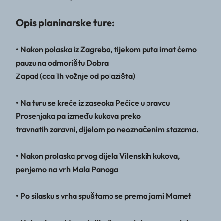
Opis planinarske ture:
• Nakon polaska iz Zagreba, tijekom puta imat ćemo
pauzu na odmorištu Dobra
Zapad (cca 1h vožnje od polazišta)
• Na turu se kreće iz zaseoka Pećice u pravcu
Prosenjaka pa između kukova preko
travnatih zaravni, dijelom po neoznačenim stazama.
• Nakon prolaska prvog dijela Vilenskih kukova,
penjemo na vrh Mala Panoga
• Po silasku s vrha spuštamo se prema jami Mamet