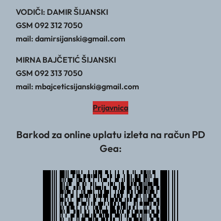
VODIČI: DAMIR ŠIJANSKI
GSM 092 312 7050
mail: damirsijanski@gmail.com
MIRNA BAJČETIĆ ŠIJANSKI
GSM 092 313 7050
mail: mbajceticsijanski@gmail.com
Prijavnica
Barkod za online uplatu izleta na račun PD
Gea: