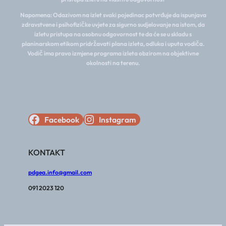
Napomena: Odazivom na izlet svaki pojedinac potvrđuje da ispunjava
zdravstvene i psihofizičke uvjete za sigurno sudjelovanje na istom, da
izletu pristupa na osobnu odgovornost te da će se u skladu s
planinarskom etikom pridržavati plana izleta, odluka i uputa vodiča.
Vodič ima pravo izmjene programa izleta obzirom na objektivne
okolnosti na terenu.
Facebook
Instagram
KONTAKT
pdgea.info@gmail.com
091 2023 120