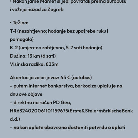
• Nakon jame Mamet slijedi povratak prema autobusu
i vožnja nazad za Zagreb
• Težina:
T-1 (nezahtjevno; hodanje bez upotrebe ruku i
pomagala)
K-2 (umjereno zahtjevno, 5-7 sati hodanja)
Dužina: 13 km (6 sati)
Visinska razlika: 833m
Akontacija za prijevoz: 45 € (autobus)
– putem internet bankarstva, barkod za uplatu je na
dnu ove objave
– direktno na račun PD Gea,
HR6324020061101159675(Erste&SteiermärkischeBank
d.d.)
–
nakon uplate obavezno dostaviti potvrdu o uplati