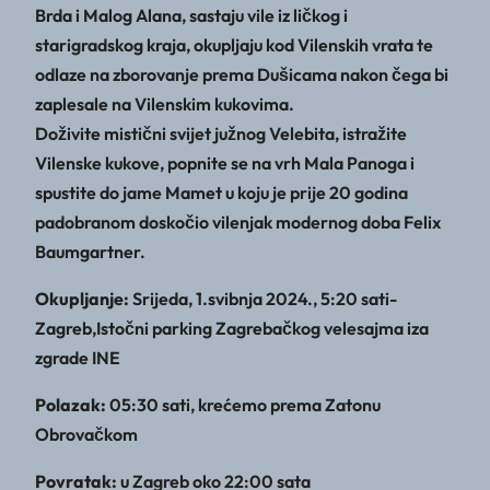
Brda i Malog Alana, sastaju vile iz ličkog i
starigradskog kraja, okupljaju kod Vilenskih vrata te
odlaze na zborovanje prema Dušicama nakon čega bi
zaplesale na Vilenskim kukovima.
Doživite mistični svijet južnog Velebita, istražite
Vilenske kukove, popnite se na vrh Mala Panoga i
spustite do jame Mamet u koju je prije 20 godina
padobranom doskočio vilenjak modernog doba Felix
Baumgartner.
Okupljanje:
Srijeda, 1.svibnja 2024., 5:20 sati-
Zagreb,Istočni parking Zagrebačkog velesajma iza
zgrade INE
Polazak:
05:30 sati, krećemo prema Zatonu
Obrovačkom
Povratak:
u Zagreb oko 22:00 sata