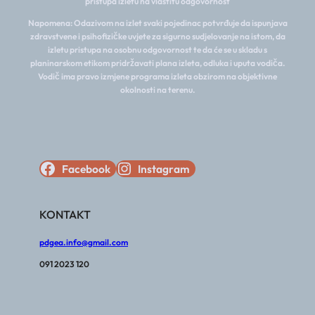
pristupa izletu na vlastitu odgovornost
Napomena: Odazivom na izlet svaki pojedinac potvrđuje da ispunjava
zdravstvene i psihofizičke uvjete za sigurno sudjelovanje na istom, da
izletu pristupa na osobnu odgovornost te da će se u skladu s
planinarskom etikom pridržavati plana izleta, odluka i uputa vodiča.
Vodič ima pravo izmjene programa izleta obzirom na objektivne
okolnosti na terenu.
Facebook
Instagram
KONTAKT
pdgea.info@gmail.com
091 2023 120