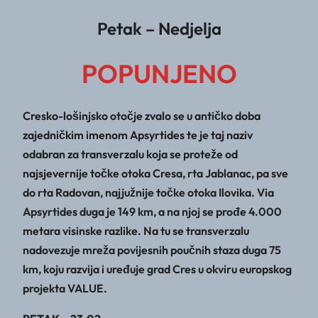
Petak – Nedjelja
POPUNJENO
Cresko-lošinjsko otočje zvalo se u antičko doba
zajedničkim imenom Apsyrtides te je taj naziv
odabran za transverzalu koja se proteže od
najsjevernije točke otoka Cresa, rta Jablanac, pa sve
do rta Radovan, najjužnije točke otoka Ilovika. Via
Apsyrtides duga je 149 km, a na njoj se prođe 4.000
metara visinske razlike. Na tu se transverzalu
nadovezuje mreža povijesnih poučnih staza duga 75
km, koju razvija i uređuje grad Cres u okviru europskog
projekta VALUE.