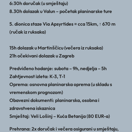
6:30h doručak (u smještaju)
8.30h dolazak u Valun – početak planinarske ture
5. dionica staze Via Apsyrtides = cca 15km, ↑ 670 m
(ručak iz ruksaka)
15h dolazak u Martinščicu (večera iz ruksaka)
21h očekivani dolazak u Zagreb
Predviđeno hodanje: subota – 9h, nedjelja – 5h
Zahtjevnost izleta: K-3, T-1
Oprema: osnovna planinarska oprema (u skladu s
vremenskom prognozom)
Obavezni dokumenti: planinarska, osobna i
zdravstvena iskaznica
Smještaj: Veli Lošinj – Kuća Betanija (80 EUR-a)
Prehrana: 2x doručak i večera osigurani u smještaju,