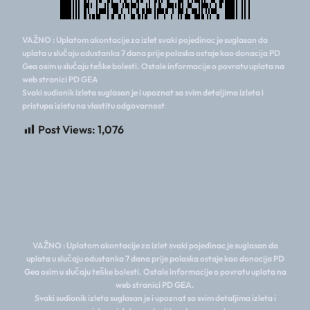
VAŽNO : Uplatom akontacije za izlet svaki pojedinac je suglasan da
uplata u slučaju odustanka 7 dana prije polaska ostaje kao donacija PD
Gea osim u slučaju teške bolesti. Ostale informacije o povratu uplata na
web stranici PD GEA
Svaki sudionik izleta suglasan je i upoznat sa svim detaljima izleta i
pristupa izletu na vlastitu odgovornost
Post Views:
1,076
VAŽNO : Uplatom akontacije za izlet svaki pojedinac je suglasan da
uplata u slučaju odustanka 7 dana prije polaska ostaje kao donacija PD
Gea osim u slučaju teške bolesti. Ostale informacije o povratu uplata na
web stranici PD GEA.
Svaki sudionik izleta suglasan je i upoznat sa svim detaljima izleta i