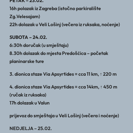
PETAK – 23.02.
16h polazak iz Zagreba (istočno parkiralište
Zg.Velesajam)
22h dolazak u Veli Lošinj (večera iz ruksaka, noćenje)
SUBOTA – 24.02.
6:30h doručak (u smještaju)
8.30h dolazak do mjesta Predošćica – početak
planinarske ture
3. dionica staze Via Apsyrtides = cca 11 km, ↑ 220 m
4. dionica staze Via Apsyrtides = cca 14km, ↑ 450 m
(ručak iz ruksaka)
17h dolazak u Valun
prijevoz do smještaja u Veli Lošinj (večera i noćenje)
NEDJELJA – 25.02.