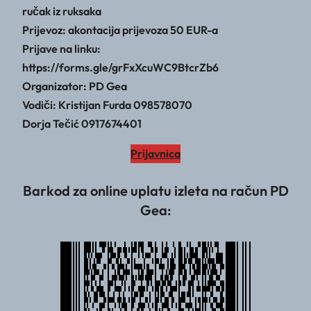
ručak iz ruksaka
Prijevoz: akontacija prijevoza 50 EUR-a
Prijave na linku:
https://forms.gle/grFxXcuWC9BtcrZb6
Organizator: PD Gea
Vodiči: Kristijan Furda 098578070
Dorja Tečić 0917674401
Prijavnica
Barkod za online uplatu izleta na račun PD
Gea: