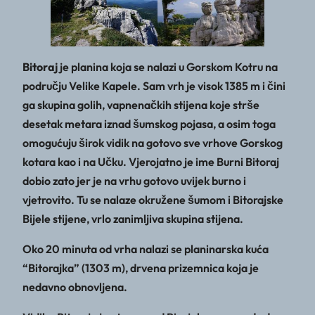
Bitoraj
je planina koja se nalazi u Gorskom Kotru na
području Velike Kapele. Sam vrh je visok 1385 m i čini
ga skupina golih, vapnenačkih stijena koje strše
desetak metara iznad šumskog pojasa, a osim toga
omogućuju širok vidik na gotovo sve vrhove Gorskog
kotara kao i na Učku. Vjerojatno je ime Burni Bitoraj
dobio zato jer je na vrhu gotovo uvijek burno i
vjetrovito. Tu se nalaze okružene šumom i Bitorajske
Bijele stijene, vrlo zanimljiva skupina stijena.
Oko 20 minuta od vrha nalazi se planinarska kuća
“Bitorajka” (1303 m), drvena prizemnica koja je
nedavno obnovljena.