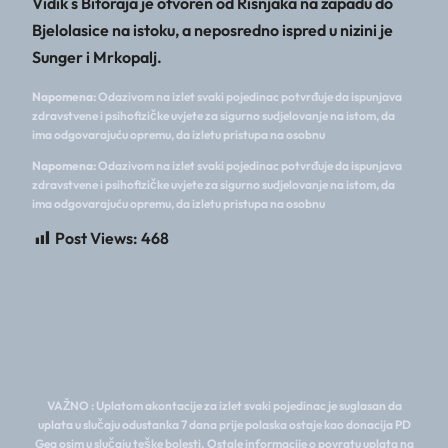
Vidik s Bitoraja je otvoren od Risnjaka na zapadu do
Bjelolasice na istoku, a neposredno ispred u nizini je
Sunger i Mrkopalj.
Napomena:
Odazivom na izlet svaki pojedinac potvrđuje da ispunjava
zdravstvene i psihofizičke uvjete za sigurno sudjelovanje na istom, da
ima odgovarajuću opremu, da izletu pristupa na osobnu
Napomena:
Odazivom na izlet svaki pojedinac potvrđuje da ispunjava
zdravstvene i psihofizičke uvjete za sigurno sudjelovanje na istom, da
ima odgovarajuću opremu, da izletu pristupa na osobnu
Post Views:
468
VAŽNO : Uplatom akontacije za izlet svaki pojedinac je suglasan da
uplata u slučaju odustanka 7 dana prije polaska ostaje kao donacija PD
Gea osim u slučaju teške bolesti. Ostale informacije o povratu uplata na