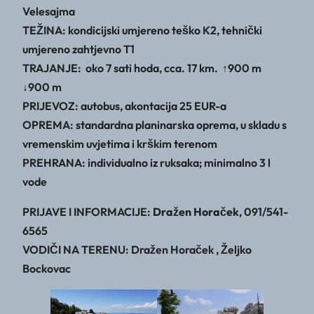
Velesajma
TEŽINA: kondicijski umjereno teško K2, tehnički
umjereno zahtjevno T1
TRAJANJE: oko 7 sati hoda, cca. 17 km. ↑900 m
↓900 m
PRIJEVOZ: autobus, akontacija 25 EUR-a
OPREMA: standardna planinarska oprema, u skladu s
vremenskim uvjetima i krškim terenom
PREHRANA: individualno iz ruksaka; minimalno 3 l
vode
PRIJAVE I INFORMACIJE:
Dražen Horaček
, 091/541-
6565
VODIČI NA TERENU: Dražen Horaček , Željko
Bockovac