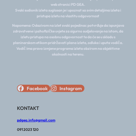
web stranici PD GEA.
Svaki sudionik izleta suglasan je i upoznat sa svim detaljima izleta i
pristupa izletu na vlastitu odgovornost
Napomena: Odazivom na izlet svaki pojedinac potvrđuje da ispunjava
zdravstvene i psihofizičke uvjete za sigurno sudjelovanje na istom, da
izletu pristupa na osobnu odgovornost te da će se u skladu s
planinarskom etikom pridržavati plana izleta, odluka i uputa vodiča.
Vodič ima pravo izmjene programa izleta obzirom na objektivne
okolnosti na terenu.
Facebook
Instagram
KONTAKT
pdgea.info@gmail.com
091 2023 120