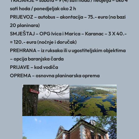
sati hoda / ponedjeljak oko 2 h
PRIJEVOZ – autobus – akontacija – 75.- eura (na bazi
20 planinara)
SMJEŠTAJ – OPG Ivica i Marica – Karanac – 3 X 40.-
= 120.- eura (noćnje i doručak)
PREHRANA – iz ruksaka ili u ugostiteljskim objektima
– opcija baranjska čarda
PRIJAVE – kod vodiča
OPREMA – osnovna planinarska oprema