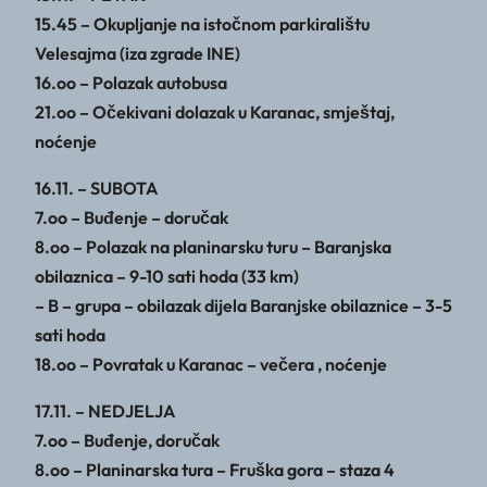
15.45 – Okupljanje na istočnom parkiralištu
Velesajma (iza zgrade INE)
16.oo – Polazak autobusa
21.oo – Očekivani dolazak u Karanac, smještaj,
noćenje
16.11. – SUBOTA
7.oo – Buđenje – doručak
8.oo – Polazak na planinarsku turu – Baranjska
obilaznica – 9-10 sati hoda (33 km)
– B – grupa – obilazak dijela Baranjske obilaznice – 3-5
sati hoda
18.oo – Povratak u Karanac – večera , noćenje
17.11. – NEDJELJA
7.oo – Buđenje, doručak
8.oo – Planinarska tura – Fruška gora – staza 4