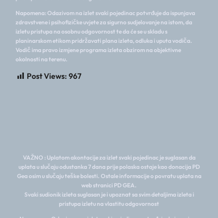
Napomena: Odazivom na izlet svaki pojedinac potvrđuje da ispunjava
zdravstvene i psihofizičke uvjete za sigurno sudjelovanje na istom, da
izletu pristupa na osobnu odgovornost te da će se u skladu s
planinarskom etikom pridržavati plana izleta, odluka i uputa vodiča.
Vodič ima pravo izmjene programa izleta obzirom na objektivne
okolnosti na terenu.
Post Views:
967
VAŽNO : Uplatom akontacije za izlet svaki pojedinac je suglasan da
uplata u slučaju odustanka 7 dana prije polaska ostaje kao donacija PD
Gea osim u slučaju teške bolesti. Ostale informacije o povratu uplata na
web stranici PD GEA.
Svaki sudionik izleta suglasan je i upoznat sa svim detaljima izleta i
pristupa izletu na vlastitu odgovornost