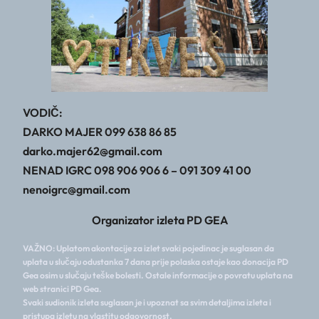
VODIČ:
DARKO MAJER 099 638 86 85
darko.majer62@gmail.com
NENAD IGRC 098 906 906 6 – 091 309 41 00
nenoigrc@gmail.com
Organizator izleta PD GEA
VAŽNO: Uplatom akontacije za izlet svaki pojedinac je suglasan da
uplata u slučaju odustanka 7 dana prije polaska ostaje kao donacija PD
Gea osim u slučaju teške bolesti. Ostale informacije o povratu uplata na
web stranici PD Gea.
Svaki sudionik izleta suglasan je i upoznat sa svim detaljima izleta i
pristupa izletu na vlastitu odgovornost.