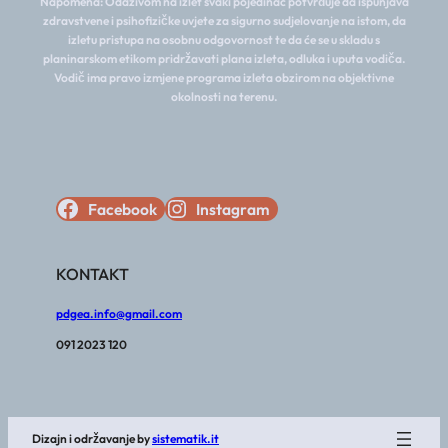
Napomena: Odazivom na izlet svaki pojedinac potvrđuje da ispunjava
zdravstvene i psihofizičke uvjete za sigurno sudjelovanje na istom, da
izletu pristupa na osobnu odgovornost te da će se u skladu s
planinarskom etikom pridržavati plana izleta, odluka i uputa vodiča.
Vodič ima pravo izmjene programa izleta obzirom na objektivne
okolnosti na terenu.
Facebook
Instagram
KONTAKT
pdgea.info@gmail.com
091 2023 120
Dizajn i održavanje by
sistematik.it