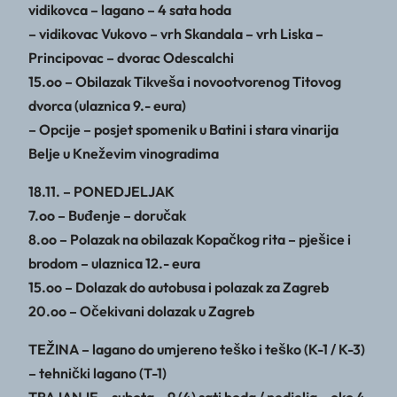
vidikovca – lagano – 4 sata hoda
– vidikovac Vukovo – vrh Skandala – vrh Liska –
Principovac – dvorac Odescalchi
15.oo – Obilazak Tikveša i novootvorenog Titovog
dvorca (ulaznica 9.- eura)
– Opcije – posjet spomenik u Batini i stara vinarija
Belje u Kneževim vinogradima
18.11. – PONEDJELJAK
7.oo – Buđenje – doručak
8.oo – Polazak na obilazak Kopačkog rita – pješice i
brodom – ulaznica 12.- eura
15.oo – Dolazak do autobusa i polazak za Zagreb
20.oo – Očekivani dolazak u Zagreb
TEŽINA – lagano do umjereno teško i teško (K-1 / K-3)
– tehnički lagano (T-1)
TRAJANJE – subota – 9 (4) sati hoda / nedjelja – oko 4