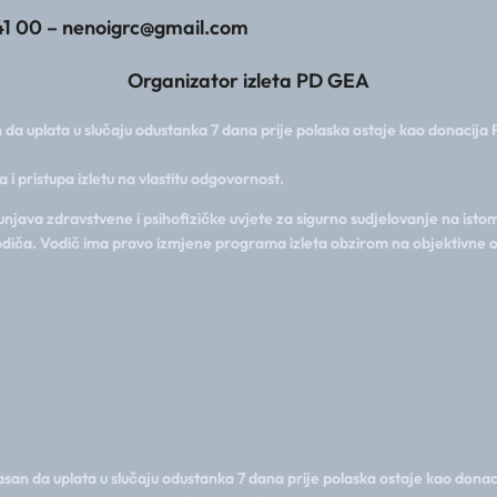
41 00 – nenoigrc@gmail.com
Organizator izleta PD GEA
da uplata u slučaju odustanka 7 dana prije polaska ostaje kao donacija 
a i pristupa izletu na vlastitu odgovornost.
java zdravstvene i psihofizičke uvjete za sigurno sudjelovanje na istom,
 vodiča. Vodič ima pravo izmjene programa izleta obzirom na objektivne o
san da uplata u slučaju odustanka 7 dana prije polaska ostaje kao donac