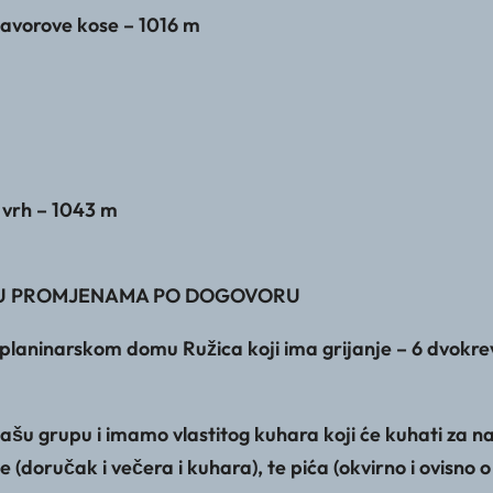
Javorove kose – 1016 m
 vrh – 1043 m
I SU PROMJENAMA PO DOGOVORU
 u planinarskom domu Ružica koji ima grijanje – 6 dvokre
šu grupu i imamo vlastitog kuhara koji će kuhati za n
(doručak i večera i kuhara), te pića (okvirno i ovisno 