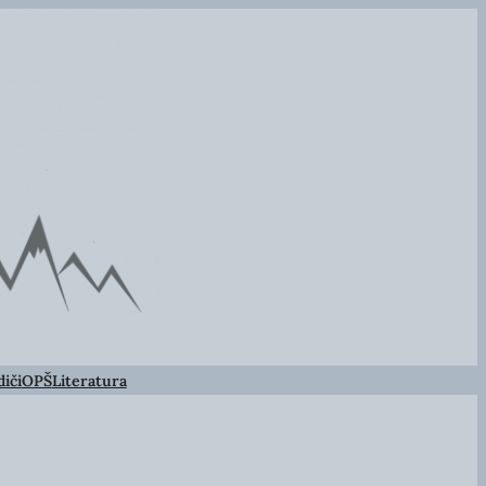
iči
OPŠ
Literatura