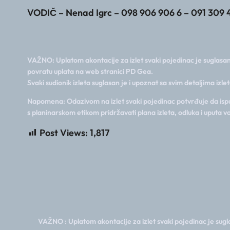
VODIČ – Nenad Igrc – 098 906 906 6 – 091 309 
VAŽNO: Uplatom akontacije za izlet svaki pojedinac je suglasan 
povratu uplata na web stranici PD Gea.
Svaki sudionik izleta suglasan je i upoznat sa svim detaljima izlet
Napomena: Odazivom na izlet svaki pojedinac potvrđuje da ispun
s planinarskom etikom pridržavati plana izleta, odluka i uputa
Post Views:
1,817
VAŽNO : Uplatom akontacije za izlet svaki pojedinac je sugla