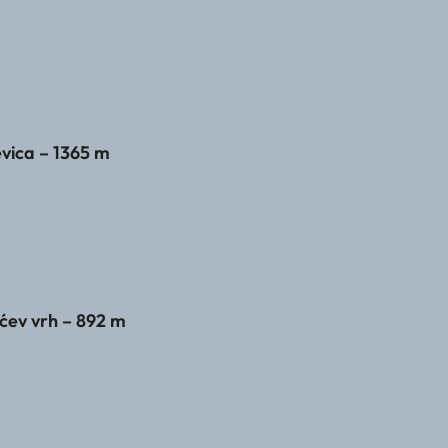
evica – 1365 m
ćev vrh – 892 m