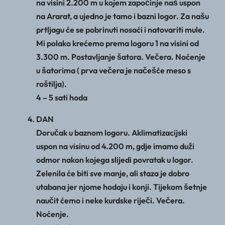
na visini 2.200 m u kojem započinje naš uspon
na Ararat, a ujedno je tamo i bazni logor. Za našu
prtljagu će se pobrinuti nosaći i natovariti mule.
Mi polako krećemo prema logoru 1 na visini od
3.300 m. Postavljanje šatora. Večera. Noćenje
u šatorima ( prva večera je načešće meso s
roštilja).
4 – 5 sati hoda
DAN
Doručak u baznom logoru. Aklimatizacijski
uspon na visinu od 4.200 m, gdje imamo duži
odmor nakon kojega slijedi povratak u logor.
Zelenila će biti sve manje, ali staza je dobro
utabana jer njome hodaju i konji. Tijekom šetnje
naučit ćemo i neke kurdske riječi. Večera.
Noćenje.