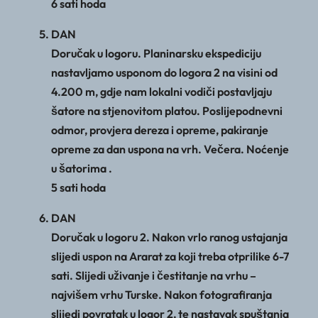
6 sati hoda
DAN
Doručak u logoru. Planinarsku ekspediciju
nastavljamo usponom do logora 2 na visini od
4.200 m, gdje nam lokalni vodiči postavljaju
šatore na stjenovitom platou. Poslijepodnevni
odmor, provjera dereza i opreme, pakiranje
opreme za dan uspona na vrh. Večera. Noćenje
u šatorima .
5 sati hoda
DAN
Doručak u logoru 2. Nakon vrlo ranog ustajanja
slijedi uspon na Ararat za koji treba otprilike 6-7
sati. Slijedi uživanje i čestitanje na vrhu –
najvišem vrhu Turske. Nakon fotografiranja
slijedi povratak u logor 2, te nastavak spuštanja