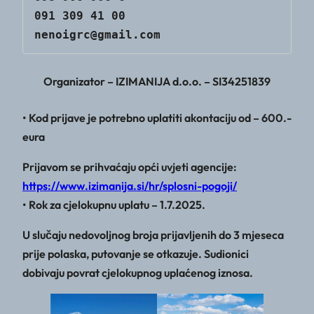
091 309 41 00                           
nenoigrc@gmail.com
Organizator – IZIMANIJA d.o.o. – SI34251839
• Kod prijave je potrebno uplatiti akontaciju od – 600.-
eura
Prijavom se prihvaćaju opći uvjeti agencije:
https://www.izimanija.si/hr/splosni-pogoji/
• Rok za cjelokupnu uplatu – 1.7.2025.
U slučaju nedovoljnog broja prijavljenih do 3 mjeseca
prije polaska, putovanje se otkazuje. Sudionici
dobivaju povrat cjelokupnog uplaćenog iznosa.