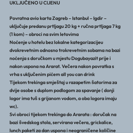
UKLJUČENO U CIJENU
Povratna avio karta Zagreb – Istanbul – Igdir –
uključuje predanu prtljagu 20 kg + ručna prtljaga 7 kg
(1 kom) – obroci na svim letovima
Noćenje u hotelu bez lokalne kategorizacijeu
dvokrevetnim odnosno trokrevetnim sobama na bazi
noćenja s doručkom u mjestu Dogubayazit prije i
nakon uspona na Ararat. Večera nakon povratka s
vrha s uključenim pićem all you can drink
Tijekom trekinga smještaj u razapetim šatorima za
dvije osobe s duplom podlogom za spavanje ( donji
logor ima tuš s grijanom vodom, a oba logora imaju
wc).
Svi obroci tijekom trekinga do Ararata : doručak na
bazi švedskog stola, servirana večera, grickalice,
lunch paketi za dan uspona i neograničene količine