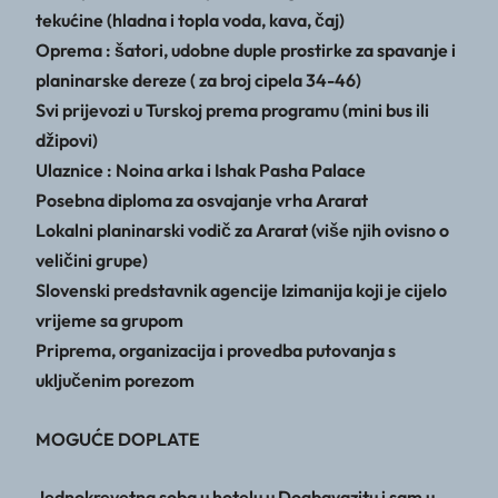
tekućine (hladna i topla voda, kava, čaj)
Oprema : šatori, udobne duple prostirke za spavanje i
planinarske dereze ( za broj cipela 34-46)
Svi prijevozi u Turskoj prema programu (mini bus ili
džipovi)
Ulaznice : Noina arka i Ishak Pasha Palace
Posebna diploma za osvajanje vrha Ararat
Lokalni planinarski vodič za Ararat (više njih ovisno o
veličini grupe)
Slovenski predstavnik agencije Izimanija koji je cijelo
vrijeme sa grupom
Priprema, organizacija i provedba putovanja s
uključenim porezom
MOGUĆE DOPLATE
Jednokrevetna soba u hotelu u Dogbayazitu i sam u