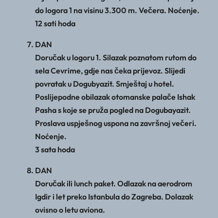
do logora 1 na visinu 3.300 m. Večera. Noćenje.
12 sati hoda
DAN
Doručak u logoru 1. Silazak poznatom rutom do
sela Cevrime, gdje nas čeka prijevoz. Slijedi
povratak u Dogubyazit. Smještaj u hotel.
Poslijepodne obilazak otomanske palače Ishak
Pasha s koje se pruža pogled na Dogubayazit.
Proslava uspješnog uspona na završnoj večeri.
Noćenje.
3 sata hoda
DAN
Doručak ili lunch paket. Odlazak na aerodrom
Igdir i let preko Istanbula do Zagreba. Dolazak
ovisno o letu aviona.