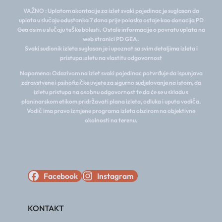
VAŽNO : Uplatom akontacije za izlet svaki pojedinac je suglasan da
uplata u slučaju odustanka 7 dana prije polaska ostaje kao donacija PD
Gea osim u slučaju teške bolesti. Ostale informacije o povratu uplata na
web stranici PD GEA.
Svaki sudionik izleta suglasan je i upoznat sa svim detaljima izleta i
pristupa izletu na vlastitu odgovornost
Napomena: Odazivom na izlet svaki pojedinac potvrđuje da ispunjava
zdravstvene i psihofizičke uvjete za sigurno sudjelovanje na istom, da
izletu pristupa na osobnu odgovornost te da će se u skladu s
planinarskom etikom pridržavati plana izleta, odluka i uputa vodiča.
Vodič ima pravo izmjene programa izleta obzirom na objektivne
okolnosti na terenu.
Facebook
Instagram
KONTAKT