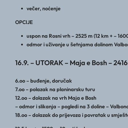
večer, noćenje
OPCIJE
uspon na Rosni vrh – 2525 m (12 km + – 1600
odmor i uživanje u šetnjama dolinom Valb
16.9. – UTORAK – Maja e Bosh – 241
6.oo – buđenje, doručak
7.oo – polazak na planinarsku turu
12.oo – dolazak na vrh Maja e Bosh
– odmor i slikanja – pogledi na 3 doline – Valbon
18.oo – dolazak do prijevoza i povratak u smješt