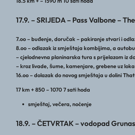
18.5 km + – 1590 m 10 sati hoda
17.9. – SRIJEDA – Pass Valbone – The
7.oo – buđenje, doručak – pakiranje stvari i odl
8.oo – odlazak iz smještaja kombijima, a autob
– cjelodnevna planinarska tura s prijelazom iz d
– kroz livade, šume, kamenjare, grebene uz lok
16.oo – dolazak do novog smještaja u dolini Tha
17 km + 850 – 1070 7 sati hoda
smještaj, večera, noćenje
18.9. – ČETVRTAK – vodopad Gruna