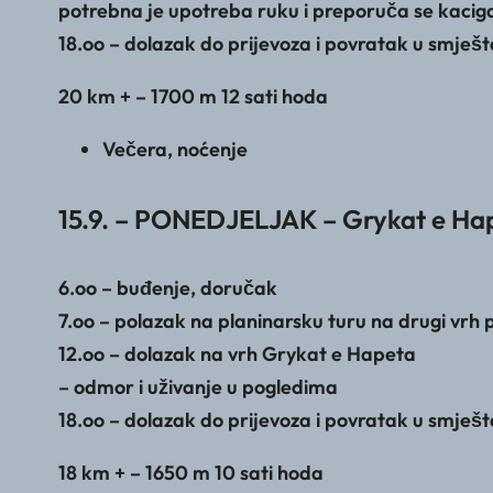
potrebna je upotreba ruku i preporuča se kacig
18.oo – dolazak do prijevoza i povratak u smješt
20 km + – 1700 m 12 sati hoda
Večera, noćenje
15.9. – PONEDJELJAK – Grykat e Ha
6.oo – buđenje, doručak
7.oo – polazak na planinarsku turu na drugi vrh 
12.oo – dolazak na vrh Grykat e Hapeta
– odmor i uživanje u pogledima
18.oo – dolazak do prijevoza i povratak u smješt
18 km + – 1650 m 10 sati hoda