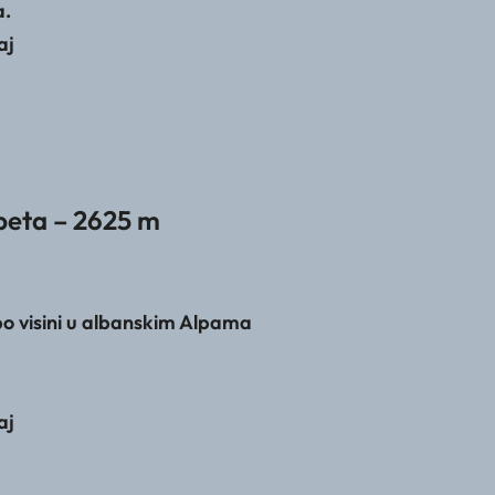
a.
aj
peta – 2625 m
po visini u albanskim Alpama
aj