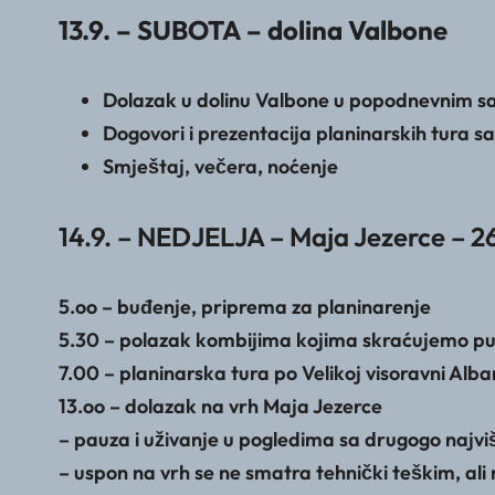
13.9. – SUBOTA – dolina Valbone
Dolazak u dolinu Valbone u popodnevnim s
Dogovori i prezentacija planinarskih tura 
Smještaj, večera, noćenje
14.9. – NEDJELJA – Maja Jezerce – 
5.oo – buđenje, priprema za planinarenje
5.30 – polazak kombijima kojima skraćujemo pu
7.00 – planinarska tura po Velikoj visoravni Alb
13.oo – dolazak na vrh Maja Jezerce
– pauza i uživanje u pogledima sa drugogo najvi
– uspon na vrh se ne smatra tehnički teškim, al