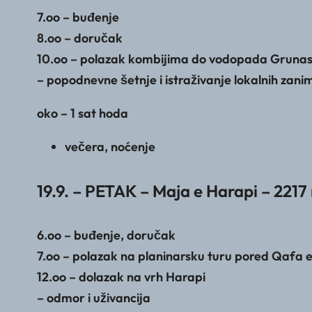
7.oo – buđenje
8.oo – doručak
10.oo – polazak kombijima do vodopada Gruna
– popodnevne šetnje i istraživanje lokalnih zanimlj
oko – 1 sat hoda
večera, noćenje
19.9. – PETAK – Maja e Harapi – 2217
6.oo – buđenje, doručak
7.oo – polazak na planinarsku turu pored Qafa e
12.oo – dolazak na vrh Harapi
– odmor i uživancija