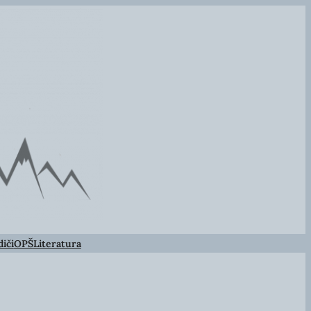
iči
OPŠ
Literatura