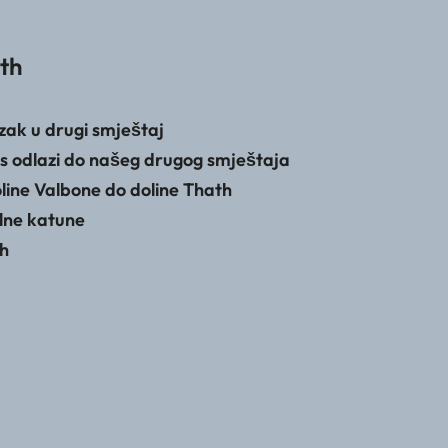
th
azak u drugi smještaj
us odlazi do našeg drugog smještaja
oline Valbone do doline Thath
alne katune
th
s