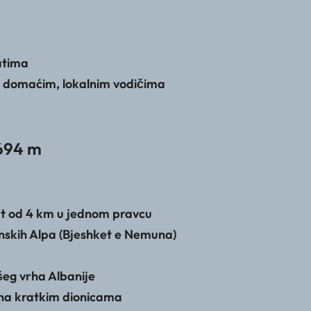
atima
sa domaćim, lokalnim vodičima
2694 m
t od 4 km u jednom pravcu
anskih Alpa (Bjeshket e Nemuna)
šeg vrha Albanije
i na kratkim dionicama