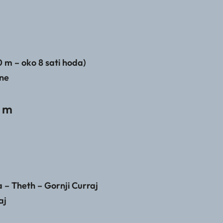
 m – oko 8 sati hoda)
one
6 m
a – Theth – Gornji Curraj
aj