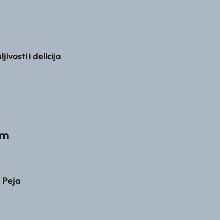
s
ivosti i delicija
 m
 Peja