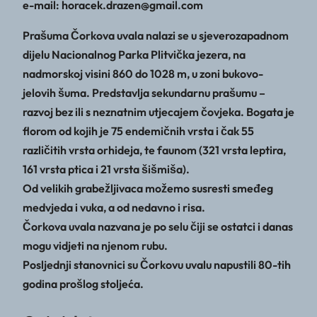
e-mail: horacek.drazen@gmail.com
Prašuma Čorkova uvala nalazi se u sjeverozapadnom
dijelu Nacionalnog Parka Plitvička jezera, na
nadmorskoj visini 860 do 1028 m, u zoni bukovo-
jelovih šuma. Predstavlja sekundarnu prašumu –
razvoj bez ili s neznatnim utjecajem čovjeka. Bogata je
florom od kojih je 75 endemičnih vrsta i čak 55
različitih vrsta orhideja, te faunom (321 vrsta leptira,
161 vrsta ptica i 21 vrsta šišmiša).
Od velikih grabežljivaca možemo susresti smeđeg
medvjeda i vuka, a od nedavno i risa.
Čorkova uvala nazvana je po selu čiji se ostatci i danas
mogu vidjeti na njenom rubu.
Posljednji stanovnici su Čorkovu uvalu napustili 80-tih
godina prošlog stoljeća.