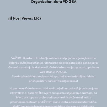
Organizator izleta PD GEA
Post Views:
1,167
VAŽNO : Uplatom akontacije za izlet svaki pojedinac je suglasan da
uplata u slučaju odustanka 7 dana prije polaska ostaje kao donacija PD
Gea osim u slučaju teške bolesti. Ostale informacije o povratu uplata na
web stranici PD GEA.
Svaki sudionik izleta suglasan je i upoznat sa svim detaljima izleta i
pristupa izletu na vlastitu odgovornost
Napomena: Odazivom na izlet svaki pojedinac potvrđuje da ispunjava
zdravstvene i psihofizičke uvjete za sigurno sudjelovanje na istom, da
izletu pristupa na osobnu odgovornost te da će se u skladu s
planinarskom etikom pridržavati plana izleta, odluka i uputa vodiča.
Vodič ima pravo izmjene programa izleta obzirom na objektivne