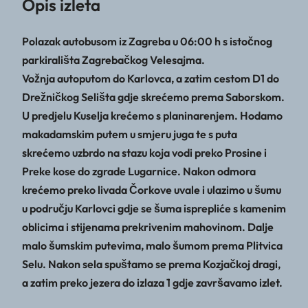
Opis izleta
Polazak autobusom iz Zagreba u 06:00 h s istočnog
parkirališta Zagrebačkog Velesajma.
Vožnja autoputom do Karlovca, a zatim cestom D1 do
Drežničkog Selišta gdje skrećemo prema Saborskom.
U predjelu Kuselja krećemo s planinarenjem. Hodamo
makadamskim putem u smjeru juga te s puta
skrećemo uzbrdo na stazu koja vodi preko Prosine i
Preke kose do zgrade Lugarnice. Nakon odmora
krećemo preko livada Čorkove uvale i ulazimo u šumu
u području Karlovci gdje se šuma isprepliće s kamenim
oblicima i stijenama prekrivenim mahovinom. Dalje
malo šumskim putevima, malo šumom prema Plitvica
Selu. Nakon sela spuštamo se prema Kozjačkoj dragi,
a zatim preko jezera do izlaza 1 gdje završavamo izlet.