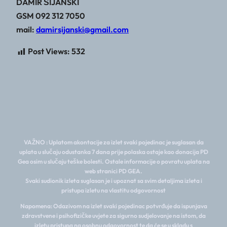
DAMIR ŠIJANSKI
GSM 092 312 7050
mail:
damirsijanski@gmail.com
Post Views:
532
VAŽNO : Uplatom akontacije za izlet svaki pojedinac je suglasan da
uplata u slučaju odustanka 7 dana prije polaska ostaje kao donacija PD
Gea osim u slučaju teške bolesti. Ostale informacije o povratu uplata na
web stranici PD GEA.
Svaki sudionik izleta suglasan je i upoznat sa svim detaljima izleta i
pristupa izletu na vlastitu odgovornost
Napomena: Odazivom na izlet svaki pojedinac potvrđuje da ispunjava
zdravstvene i psihofizičke uvjete za sigurno sudjelovanje na istom, da
izletu pristupa na osobnu odgovornost te da će se u skladu s