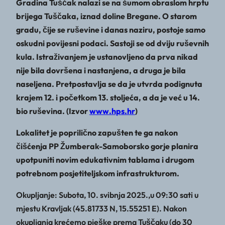
Gradina Tuščak nalazi se na šumom obraslom hrptu
brijega Tuščaka, iznad doline Bregane. O starom
gradu, čije se ruševine i danas naziru, postoje samo
oskudni povijesni podaci. Sastoji se od dviju ruševnih
kula. Istraživanjem je ustanovljeno da prva nikad
nije bila dovršena i nastanjena, a druga je bila
naseljena. Pretpostavlja se da je utvrda podignuta
krajem 12. i početkom 13. stoljeća, a da je već u 14.
bio ruševina. (Izvor
www.hps.hr
)
Lokalitet je poprilično zapušten te ga nakon
čišćenja PP Žumberak-Samoborsko gorje planira
upotpuniti novim edukativnim tablama i drugom
potrebnom posjetiteljskom infrastrukturom.
Okupljanje: Subota, 10. svibnja 2025.,u 09:30 sati u
mjestu Kravljak (45.81733 N, 15.55251 E). Nakon
okupljanja krećemo pješke prema Tuščaku (do 30