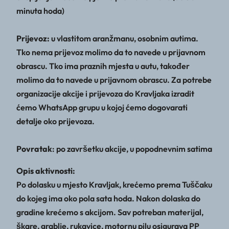
minuta hoda)
Prijevoz:
u vlastitom aranžmanu, osobnim autima.
Tko nema prijevoz molimo da to navede u prijavnom
obrascu. Tko ima praznih mjesta u autu, također
molimo da to navede u prijavnom obrascu. Za potrebe
organizacije akcije i prijevoza do Kravljaka izradit
ćemo WhatsApp grupu u kojoj ćemo dogovarati
detalje oko prijevoza.
Povratak
: po završetku akcije, u popodnevnim satima
Opis aktivnosti:
Po dolasku u mjesto Kravljak, krećemo prema Tuščaku
do kojeg ima oko pola sata hoda. Nakon dolaska do
gradine krećemo s akcijom. Sav potreban materijal,
škare, grablje, rukavice, motornu pilu osigurava PP