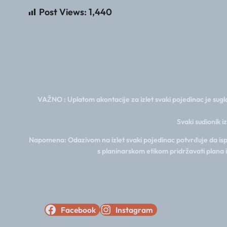
Post Views:
1,440
VAŽNO : Uplatom akontacije za izlet svaki pojedinac je sugla
Svaki sudionik i
Napomena: Odazivom na izlet svaki pojedinac potvrđuje da ispun
s planinarskom etikom pridržavati plana 
Facebook
Instagram