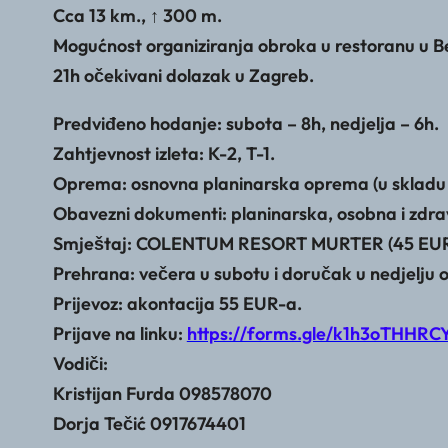
Cca 13 km., ↑ 300 m.
Mogućnost organiziranja obroka u restoranu u Be
21h očekivani dolazak u Zagreb.
Predviđeno hodanje: subota – 8h, nedjelja – 6h.
Zahtjevnost izleta: K-2, T-1.
Oprema: osnovna planinarska oprema (u sklad
Obavezni dokumenti: planinarska, osobna i zdra
Smještaj: COLENTUM RESORT MURTER (45 EUR-
Prehrana: večera u subotu i doručak u nedjelju o
Prijevoz: akontacija 55 EUR-a.
Prijave na linku:
https://forms.gle/k1h3oTHHR
Vodiči:
Kristijan Furda 098578070
Dorja Tečić 0917674401