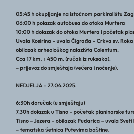
05:45 h okupljanje na istočnom parkiralištu Za
06:00 h polazak autobusa do otoka Murtera
10:00 h dolazak do otoka Murtera i početak plan
Uvala Kosirina – uvala Čigrađa – Crkva sv. Roka 
obilazak arheološkog nalazišta Colentum.
Cca 17 km, ↑ 450 m. (ručak iz ruksaka).
– prijevoz do smještaja (večera i noćenje).
NEDJELJA – 27.04.2025.
6:30h doručak (u smještaju)
7.30h dolazak u Tisno – početak planinarske tur
Tisno – Jezera – obilazak Pudarica – uvala Svet
– tematska šetnica Putevima baštine.