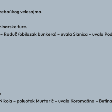
grebačkog velesajma.
inarske ture.
– Raduč (obilazak bunkera) – uvala Slanica – uvala Podv
e
i Nikola – poluotok Murtarić – uvala Koromašna – Beti