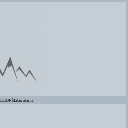
iči
OPŠ
Literatura