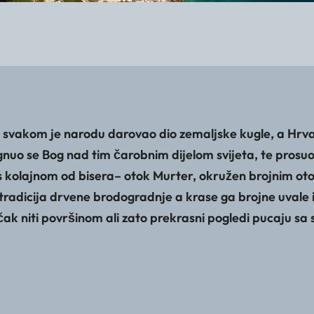
, svakom je narodu darovao dio zemaljske kugle, a Hrvati
gnuo se Bog nad tim čarobnim dijelom svijeta, te prosu
 s kolajnom od bisera– otok Murter, okružen brojnim oto
radicija drvene brodogradnje a krase ga brojne uvale 
 niti površinom ali zato prekrasni pogledi pucaju sa svih