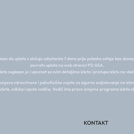
san da uplata u slučaju odustanka 7 dana prije polaska ostaje kao donac
povratu uplata na web stranici PD GEA.
zleta suglasan je i upoznat sa svim detaljima izleta i pristupa izletu na vla
java zdravstvene i psihofizičke uvjete za sigurno sudjelovanje na istom
izleta, odluka i uputa vodiča. Vodič ima pravo izmjene programa izleta o
KONTAKT