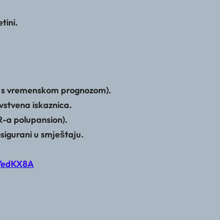
tini.
u s vremenskom prognozom).
vstvena iskaznica.
a polupansion).
sigurani u smještaju.
CYedKX8A