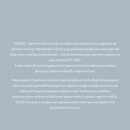
VAŽNO : Uplatom akontacije za izlet svaki pojedinac je suglasan da
uplata u slučaju odustanka 7 dana prije polaska ostaje kao donacija PD
Gea osim u slučaju teške bolesti. Ostale informacije o povratu uplata na
web stranici PD GEA.
Svaki sudionik izleta suglasan je i upoznat sa svim detaljima izleta i
pristupa izletu na vlastitu odgovornost
Napomena: Odazivom na izlet svaki pojedinac potvrđuje da ispunjava
zdravstvene i psihofizičke uvjete za sigurno sudjelovanje na istom, da
izletu pristupa na osobnu odgovornost te da će se u skladu s
planinarskom etikom pridržavati plana izleta, odluka i uputa vodiča.
Vodič ima pravo izmjene programa izleta obzirom na objektivne
okolnosti na terenu.