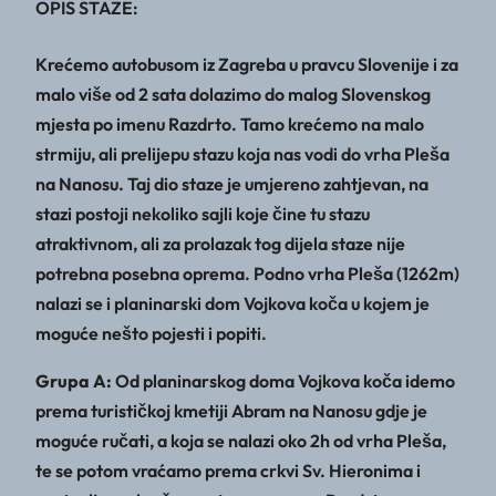
OPIS STAZE:
Krećemo autobusom iz Zagreba u pravcu Slovenije i za
malo više od 2 sata dolazimo do malog Slovenskog
mjesta po imenu Razdrto. Tamo krećemo na malo
strmiju, ali prelijepu stazu koja nas vodi do vrha Pleša
na Nanosu. Taj dio staze je umjereno zahtjevan, na
stazi postoji nekoliko sajli koje čine tu stazu
atraktivnom, ali za prolazak tog dijela staze nije
potrebna posebna oprema. Podno vrha Pleša (1262m)
nalazi se i planinarski dom Vojkova koča u kojem je
moguće nešto pojesti i popiti.
Grupa A:
Od planinarskog doma Vojkova koča idemo
prema turističkoj kmetiji Abram na Nanosu gdje je
moguće ručati, a koja se nalazi oko 2h od vrha Pleša,
te se potom vraćamo prema crkvi Sv. Hieronima i