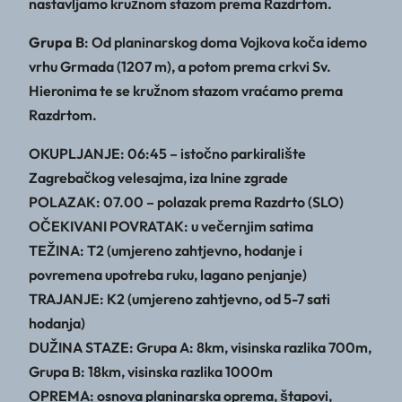
nastavljamo kružnom stazom prema Razdrtom.
Grupa B
: Od planinarskog doma Vojkova koča idemo
vrhu Grmada (1207 m), a potom prema crkvi Sv.
Hieronima te se kružnom stazom vraćamo prema
Razdrtom.
OKUPLJANJE: 06:45 – istočno parkiralište
Zagrebačkog velesajma, iza Inine zgrade
POLAZAK: 07.00 – polazak prema Razdrto (SLO)
OČEKIVANI POVRATAK: u večernjim satima
TEŽINA: T2 (umjereno zahtjevno, hodanje i
povremena upotreba ruku, lagano penjanje)
TRAJANJE: K2 (umjereno zahtjevno, od 5-7 sati
hodanja)
DUŽINA STAZE: Grupa A: 8km, visinska razlika 700m,
Grupa B: 18km, visinska razlika 1000m
OPREMA: osnova planinarska oprema, štapovi,