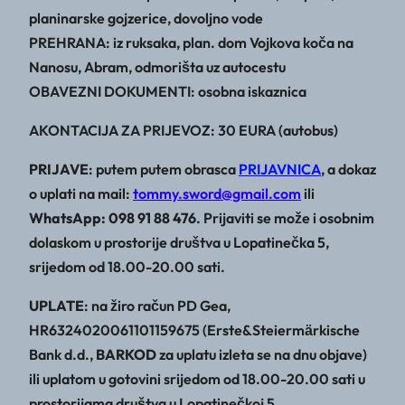
planinarske gojzerice, dovoljno vode
PREHRANA: iz ruksaka, plan. dom Vojkova koča na
Nanosu, Abram, odmorišta uz autocestu
OBAVEZNI DOKUMENTI: osobna iskaznica
AKONTACIJA ZA PRIJEVOZ: 30 EURA (autobus)
PRIJAVE
: putem putem obrasca
PRIJAVNICA
, a dokaz
o uplati na mail:
tommy.sword@gmail.com
ili
WhatsApp: 098 91 88 476
. Prijaviti se može i osobnim
dolaskom u prostorije društva u Lopatinečka 5,
srijedom od 18.00-20.00 sati.
UPLATE
: na žiro račun PD Gea,
HR6324020061101159675 (Erste&Steiermӓrkische
Bank d.d.,
BARKOD
za uplatu izleta se na dnu objave)
ili uplatom u gotovini srijedom od 18.00-20.00 sati u
prostorijama društva u Lopatinečkoj 5.