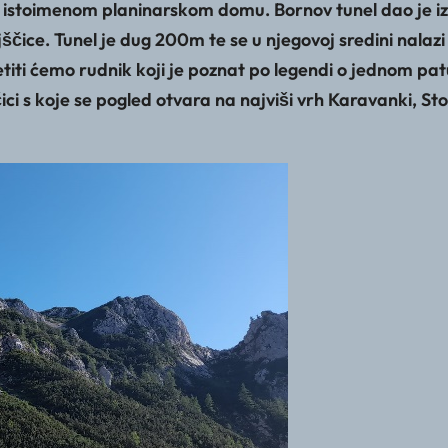
i istoimenom planinarskom domu. Bornov tunel dao je izgr
ice. Tunel je dug 200m te se u njegovoj sredini nalazi otv
 ćemo rudnik koji je poznat po legendi o jednom patul
ci s koje se pogled otvara na najviši vrh Karavanki, St