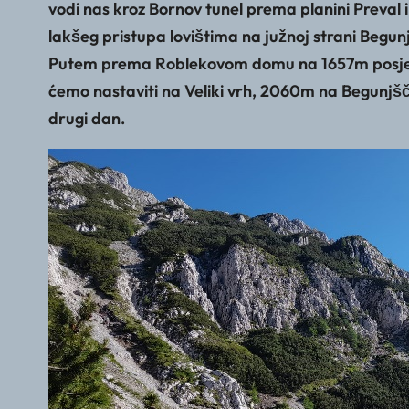
vodi nas kroz Bornov tunel prema planini Preval 
lakšeg pristupa lovištima na južnoj strani Begunjšč
Putem prema Roblekovom domu na 1657m posjetiti
ćemo nastaviti na Veliki vrh, 2060m na Begunjšči
drugi dan.