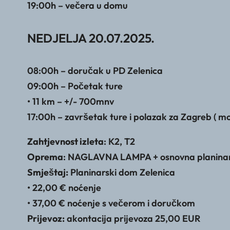
19:00h – večera u domu
NEDJELJA 20.07.2025.
08:00h – doručak u PD Zelenica
09:00h – Početak ture
• 11 km – +/- 700mnv
17:00h – završetak ture i polazak za Zagreb ( m
Zahtjevnost izleta
: K2, T2
Oprema
: NAGLAVNA LAMPA + osnovna planinarsk
Smještaj:
Planinarski dom Zelenica
• 22,00 € noćenje
• 37,00 € noćenje s večerom i doručkom
Prijevoz:
akontacija prijevoza 25,00 EUR