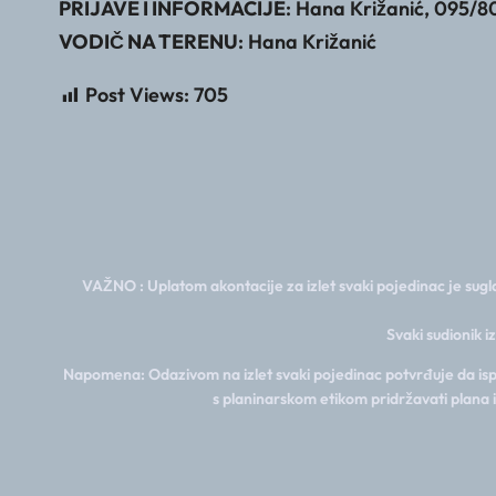
PRIJAVE I INFORMACIJE
: Hana Križanić, 095/8
VODIČ NA TERENU
: Hana Križanić
Post Views:
705
VAŽNO : Uplatom akontacije za izlet svaki pojedinac je sugla
Svaki sudionik i
Napomena: Odazivom na izlet svaki pojedinac potvrđuje da ispun
s planinarskom etikom pridržavati plana 