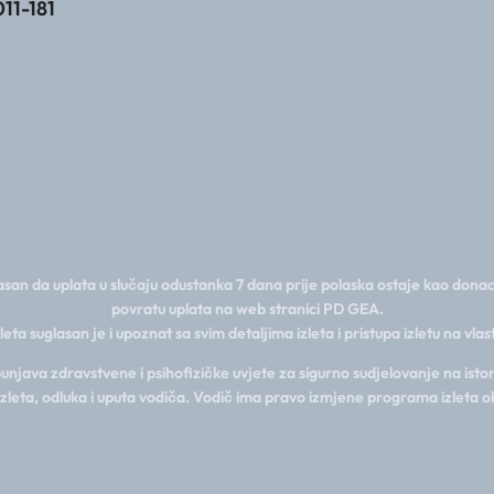
011-181
san da uplata u slučaju odustanka 7 dana prije polaska ostaje kao donac
povratu uplata na web stranici PD GEA.
zleta suglasan je i upoznat sa svim detaljima izleta i pristupa izletu na vla
java zdravstvene i psihofizičke uvjete za sigurno sudjelovanje na istom
izleta, odluka i uputa vodiča. Vodič ima pravo izmjene programa izleta o