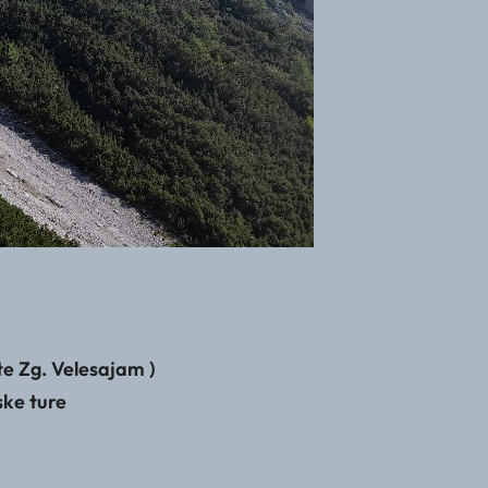
te Zg. Velesajam )
ske ture