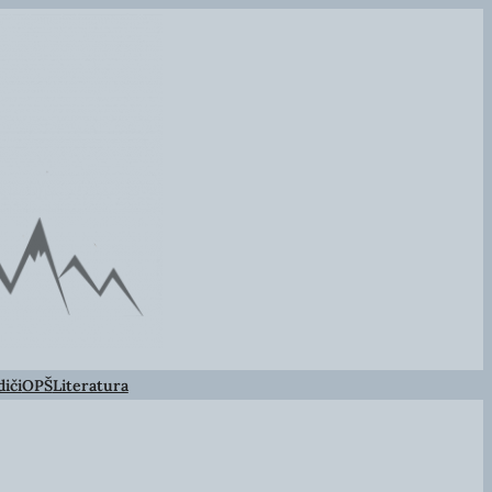
iči
OPŠ
Literatura