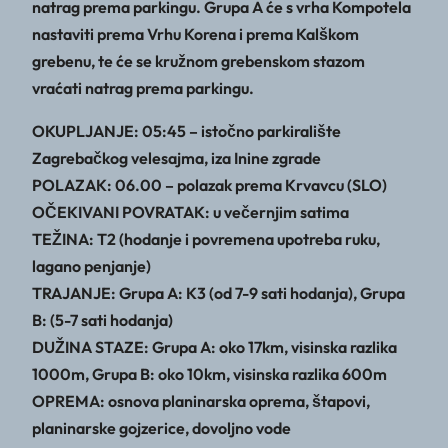
natrag prema parkingu. Grupa A će s vrha Kompotela
nastaviti prema Vrhu Korena i prema Kalškom
grebenu, te će se kružnom grebenskom stazom
vraćati natrag prema parkingu.
OKUPLJANJE: 05:45 – istočno parkiralište
Zagrebačkog velesajma, iza Inine zgrade
POLAZAK: 06.00 – polazak prema Krvavcu (SLO)
OČEKIVANI POVRATAK: u večernjim satima
TEŽINA: T2 (hodanje i povremena upotreba ruku,
lagano penjanje)
TRAJANJE: Grupa A: K3 (od 7-9 sati hodanja), Grupa
B: (5-7 sati hodanja)
DUŽINA STAZE: Grupa A: oko 17km, visinska razlika
1000m, Grupa B: oko 10km, visinska razlika 600m
OPREMA: osnova planinarska oprema, štapovi,
planinarske gojzerice, dovoljno vode