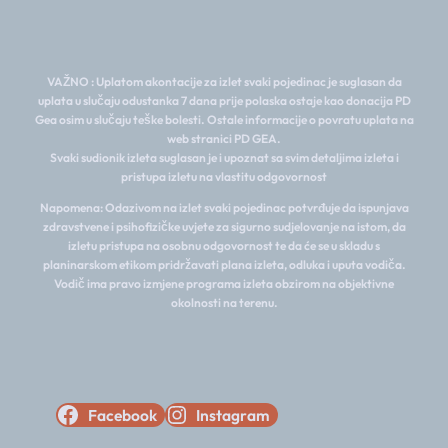
VAŽNO : Uplatom akontacije za izlet svaki pojedinac je suglasan da
uplata u slučaju odustanka 7 dana prije polaska ostaje kao donacija PD
Gea osim u slučaju teške bolesti. Ostale informacije o povratu uplata na
web stranici PD GEA.
Svaki sudionik izleta suglasan je i upoznat sa svim detaljima izleta i
pristupa izletu na vlastitu odgovornost
Napomena: Odazivom na izlet svaki pojedinac potvrđuje da ispunjava
zdravstvene i psihofizičke uvjete za sigurno sudjelovanje na istom, da
izletu pristupa na osobnu odgovornost te da će se u skladu s
planinarskom etikom pridržavati plana izleta, odluka i uputa vodiča.
Vodič ima pravo izmjene programa izleta obzirom na objektivne
okolnosti na terenu.
Facebook
Instagram