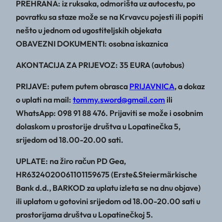
PREHRANA: iz ruksaka, odmorišta uz autocestu, po
povratku sa staze može se na Krvavcu pojesti ili popiti
nešto u jednom od ugostiteljskih objekata
OBAVEZNI DOKUMENTI: osobna iskaznica
AKONTACIJA ZA PRIJEVOZ: 35 EURA (autobus)
PRIJAVE: putem putem obrasca
PRIJAVNICA
, a dokaz
o uplati na mail:
tommy.sword@gmail.com
ili
WhatsApp: 098 91 88 476. Prijaviti se može i osobnim
dolaskom u prostorije društva u Lopatinečka 5,
srijedom od 18.00-20.00 sati.
UPLATE: na žiro račun PD Gea,
HR6324020061101159675 (Erste&Steiermӓrkische
Bank d.d., BARKOD za uplatu izleta se na dnu objave)
ili uplatom u gotovini srijedom od 18.00-20.00 sati u
prostorijama društva u Lopatinečkoj 5.