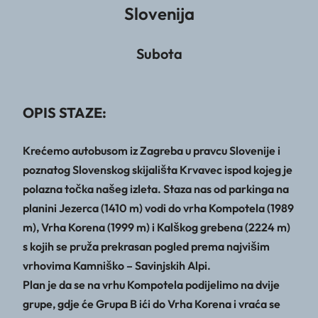
Slovenija
Subota
OPIS STAZE:
Krećemo autobusom iz Zagreba u pravcu Slovenije i
poznatog Slovenskog skijališta Krvavec ispod kojeg je
polazna točka našeg izleta. Staza nas od parkinga na
planini Jezerca (1410 m) vodi do vrha Kompotela (1989
m), Vrha Korena (1999 m) i Kalškog grebena (2224 m)
s kojih se pruža prekrasan pogled prema najvišim
vrhovima Kamniško – Savinjskih Alpi.
Plan je da se na vrhu Kompotela podijelimo na dvije
grupe, gdje će Grupa B ići do Vrha Korena i vraća se