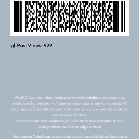
Post Views:
929
VAŽNO : Uplatom akontacije za izlet svaki pojedinac je suglasan da
uplata u slučaju odustanka 7 dana prije polaska ostaje kao donacija PD
Gea osim u slučaju teške bolesti. Ostale informacije o povratu uplata na
web stranici PD GEA.
Svaki sudionik izleta suglasan je i upoznat sa svim detaljima izleta i
pristupa izletu na vlastitu odgovornost
Napomena: Odazivom na izlet svaki pojedinac potvrđuje da ispunjava