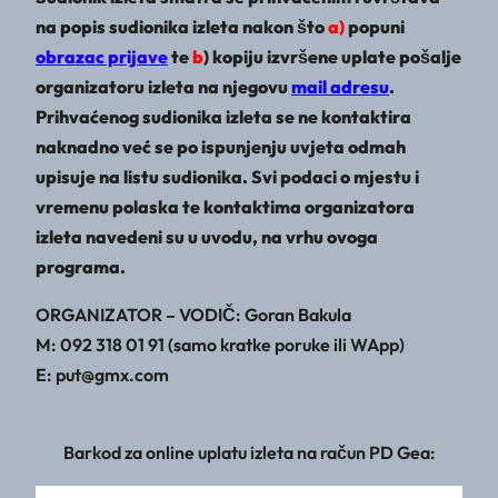
na popis sudionika izleta nakon što
a)
popuni
obrazac prijave
te
b
) kopiju izvršene uplate pošalje
organizatoru izleta na njegovu
mail adresu
.
Prihvaćenog sudionika izleta se ne kontaktira
naknadno već se po ispunjenju uvjeta odmah
upisuje na listu sudionika. Svi podaci o mjestu i
vremenu polaska te kontaktima organizatora
izleta navedeni su u uvodu, na vrhu ovoga
programa.
ORGANIZATOR – VODIČ: Goran Bakula
M: 092 318 01 91 (samo kratke poruke ili WApp)
E: put@gmx.com
Barkod za online uplatu izleta na račun PD Gea: