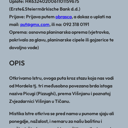
Uplate: HR6324020061101159675
(Erste&Steiermärkische Bank d.d.)
Prijave: Prijava putem
obrasca
, a dokaz o uplati na
mail:
put@gmx.com
, ili na: 092 318 0191
Oprema: osnovna planinarska oprema (vjetrovka,
pokrivalo za glavu, planinarske cipele ili gojzerice te
dovoljno vode)
OPIS
Otkrivamo Istru, ovoga puta kroz stazu koja nas vodi
od Mordela tj. tri međusobno povezana brda istoga
naziva Picugi (Pizzughi), prema Višnjanu i poznatoj
Zvjezdarnici Višnjan u Tičanu.
Mistika Istre otkriva se pred nama u punome sjaju ali
ponegdje, nažalost, i nemaru za našu baštinu i