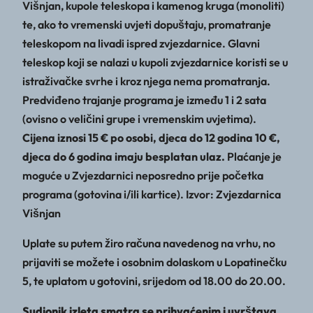
Višnjan, kupole teleskopa i kamenog kruga (monoliti)
te, ako to vremenski uvjeti dopuštaju, promatranje
teleskopom na livadi ispred zvjezdarnice. Glavni
teleskop koji se nalazi u kupoli zvjezdarnice koristi se u
istraživačke svrhe i kroz njega nema promatranja.
Predviđeno trajanje programa je između 1 i 2 sata
(ovisno o veličini grupe i vremenskim uvjetima).
Cijena iznosi 15 € po osobi, djeca do 12 godina 10 €,
djeca do 6 godina imaju besplatan ulaz.
Plaćanje je
moguće u Zvjezdarnici neposredno prije početka
programa (gotovina i/ili kartice). Izvor: Zvjezdarnica
Višnjan
Uplate su putem žiro računa navedenog na vrhu, no
prijaviti se možete i osobnim dolaskom u Lopatinečku
5, te uplatom u gotovini, srijedom od 18.00 do 20.00.
Sudionik izleta smatra se prihvaćenim i uvrštava