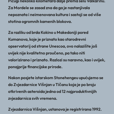
Picugi nekoliko kilometara dalje prema selu Valkarinu.
Za Mordele se zasad zna da ga je nastanjivala
nepoznata i neimenovana kultura i sastoji se od više
stotina ogromnih kamenih blokova.
Za razliku od brda Kokino u Makedoniji pored
Kumanova, koje je priznato kao starodrevni
opservatorij od strane Unescoa, ovo nalazište još
uvijek nije kvalitetno proučeno, pa tako niti
valorizirano i priznato. Razlozi su naravno, kao i uvijek,
ponajprije financijske prirode.
Nakon posjete istarskom Stonehengeu upućujemo se
do Zvjezdarnice Višnjan u Tičanu koja je po broju
otkrivenih asteroida jedna od 12 najproduktivnijih
zvjezdarnica svih vremena.
Zvjezdarnica Višnjan, ustanova je registrirana 1992.