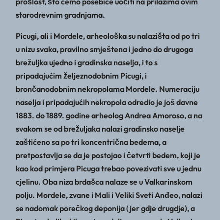
prošlost, što ćemo posebice uočiti na prilazima ovim
starodrevnim gradnjama.
Picugi, ali i Mordele, arheološka su nalazišta od po tri
u nizu svaka, pravilno smještena i jedno do drugoga
brežuljka ujedno i gradinska naselja, i to s
pripadajućim željeznodobnim Picugi, i
brončanodobnim nekropolama Mordele. Numeraciju
naselja i pripadajućih nekropola odredio je još davne
1883. do 1889. godine arheolog Andrea Amoroso, a na
svakom se od brežuljaka nalazi gradinsko naselje
zaštićeno sa po tri koncentrična bedema, a
pretpostavlja se da je postojao i četvrti bedem, koji je
kao kod primjera Picuga trebao povezivati sve u jednu
cjelinu. Oba niza brdašca nalaze se u Valkarinskom
polju. Mordele, zvane i Mali i Veliki Sveti Anđeo, nalazi
se nadomak porečkog deponija (jer gdje drugdje), a