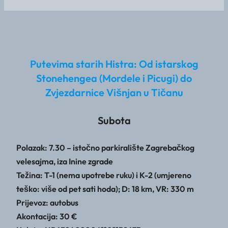
Putevima starih Histra: Od istarskog
Stonehengea (Mordele i Picugi) do
Zvjezdarnice Višnjan u Tičanu
Subota
Polazak: 7.30 – istočno parkiralište Zagrebačkog
velesajma, iza Inine zgrade
Težina: T-1 (nema upotrebe ruku) i K-2 (umjereno
teško: više od pet sati hoda); D: 18 km, VR: 330 m
Prijevoz: autobus
Akontacija: 30 €