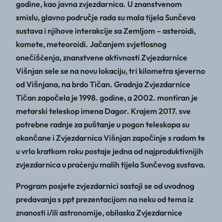
godine, kao javna zvjezdarnica. U znanstvenom
smislu, glavno područje rada su mala tijela Sunčeva
sustava i njihove interakcije sa Zemljom – asteroidi,
komete, meteoroidi. Jačanjem svjetlosnog
onečišćenja, znanstvene aktivnosti Zvjezdarnice
Višnjan sele se na novu lokaciju, tri kilometra sjeverno
od Višnjana, na brdo Tičan. Gradnja Zvjezdarnice
Tičan započela je 1998. godine, a 2002. montiran je
metarski teleskop imena Dagor. Krajem 2017. sve
potrebne radnje za puštanje u pogon teleskopa su
okončane i Zvjezdarnica Višnjan započinje s radom te
u vrlo kratkom roku postaje jedna od najproduktivnijih
zvjezdarnica u praćenju malih tijela Sunčevog sustava.
Program posjete zvjezdarnici sastoji se od uvodnog
predavanja s ppt prezentacijom na neku od tema iz
znanosti i/ili astronomije, obilaska Zvjezdarnice