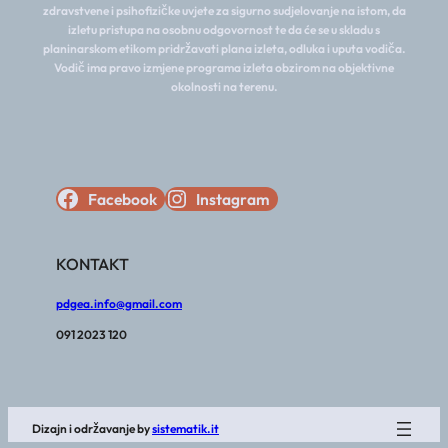
zdravstvene i psihofizičke uvjete za sigurno sudjelovanje na istom, da
izletu pristupa na osobnu odgovornost te da će se u skladu s
planinarskom etikom pridržavati plana izleta, odluka i uputa vodiča.
Vodič ima pravo izmjene programa izleta obzirom na objektivne
okolnosti na terenu.
Facebook
Instagram
KONTAKT
pdgea.info@gmail.com
091 2023 120
Dizajn i održavanje by
sistematik.it