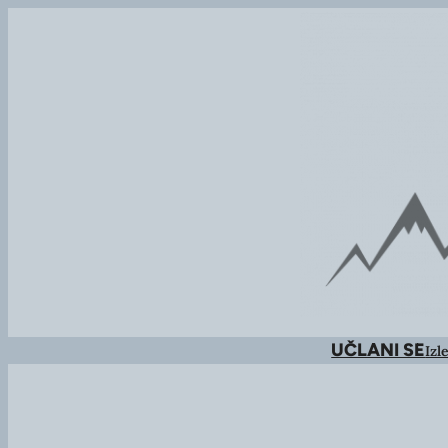
UČLANI SE
Izle