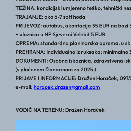
TEŽINA: kondicijski umjereno teško, tehnički ne
TRAJANJE: oko 6-7 sati hoda
PRIJEVOZ: autobus, akontacija 35 EUR na bazi 
+ ulaznica u NP Sjeverni Velebit 5 EUR
OPREMA: standardna planinarska oprema, u skl
PREHRANA: individualno iz ruksaka; minimalno 3
DOKUMENTI: Osobna iskaznica, zdravstvena iska
(s plaćenom članarinom za 2025.)
PRIJAVE I INFORMACIJE:
Dražen Horaček
, 091
e-mail:
horacek.drazen@gmail.com
VODIČ NA TERENU: Dražen Horaček