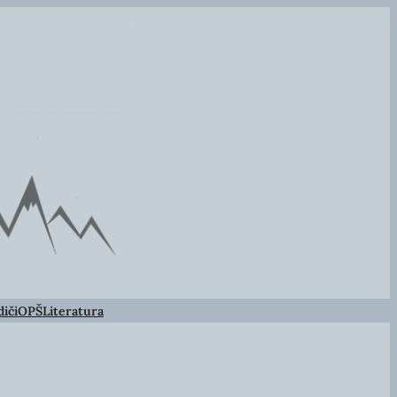
iči
OPŠ
Literatura