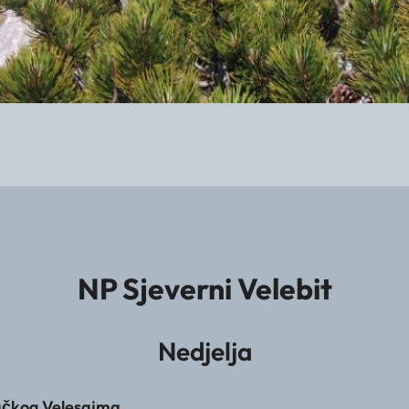
NP Sjeverni Velebit
Nedjelja
ačkog Velesajma