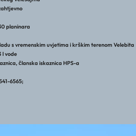
zahtjevno
30 planinara
adu s vremenskim uvjetima i krškim terenom Velebita
 l vode
znica, članska iskaznica HPS-a
/541-6565;