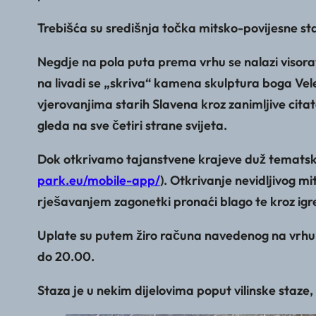
Trebišća su središnja točka mitsko-povijesne sta
Negdje na pola puta prema vrhu se nalazi visor
na livadi se „skriva“ kamena skulptura boga Vel
vjerovanjima starih Slavena kroz zanimljive cita
gleda na sve četiri strane svijeta.
Dok otkrivamo tajanstvene krajeve duž tematskih
park.eu/mobile-app/
). Otkrivanje nevidljivog m
rješavanjem zagonetki pronaći blago te kroz igre 
Uplate su putem žiro računa navedenog na vrhu, 
do 20.00.
Staza je u nekim dijelovima poput vilinske staze, 