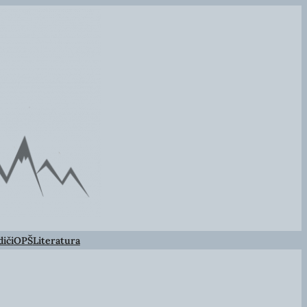
iči
OPŠ
Literatura