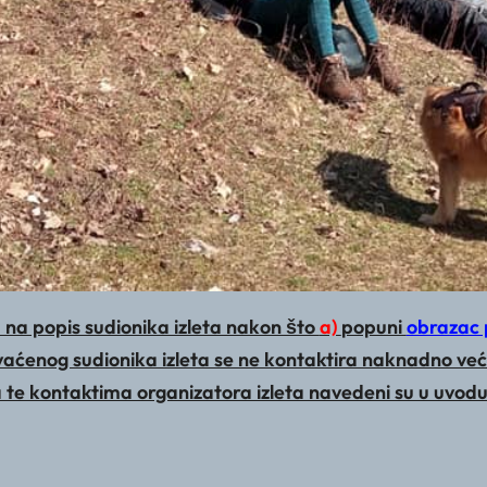
 na popis sudionika izleta nakon što
a)
popuni
obrazac 
hvaćenog sudionika izleta se ne kontaktira naknadno već
a te kontaktima organizatora izleta navedeni su u uvo