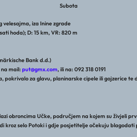
Subota
g velesajma, iza Inine zgrade
 sati hoda); D: 15 km, VR: 820 m
märkische Bank d.d.)
i na mail:
put@gmx.com
, ili na: 092 318 0191
okrivalo za glavu, planinarske cipele ili gojzerice te 
i obroncima Učke, područjem na kojem su živjeli prvi S
 kroz selo Potoki i gdje posjetitelje očekuju blagodati