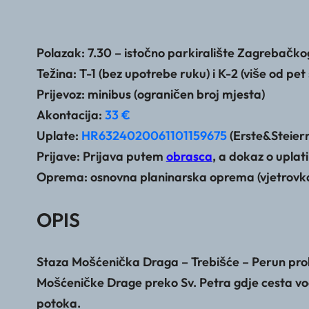
Polazak: 7.30 – istočno parkiralište Zagrebačko
Težina: T-1 (bez upotrebe ruku) i K-2 (više od pet
Prijevoz: minibus (ograničen broj mjesta)
Akontacija:
33 €
Uplate:
HR6324020061101159675
(Erste&Steier
Prijave: Prijava putem
obrasca
, a dokaz o uplat
Oprema: osnovna planinarska oprema (vjetrovka, p
OPIS
Staza Mošćenička Draga – Trebišće – Perun prolaz
Mošćeničke Drage preko Sv. Petra gdje cesta vodi
potoka.