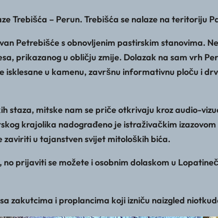
ze Trebišća – Perun. Trebišća se nalaze na teritoriju P
avan Petrebišće s obnovljenim pastirskim stanovima. N
esa, prikazanog u obličju zmije. Dolazak na sam vrh Pe
te isklesane u kamenu, završnu informativnu ploču i dr
 staza, mitske nam se priče otkrivaju kroz audio-vizual
itskog krajolika nadograđeno je istraživačkim izazovom za
zaviriti u tajanstven svijet mitoloških bića.
no prijaviti se možete i osobnim dolaskom u Lopatinečk
sa zakutcima i proplancima koji izniču naizgled niotkuda 