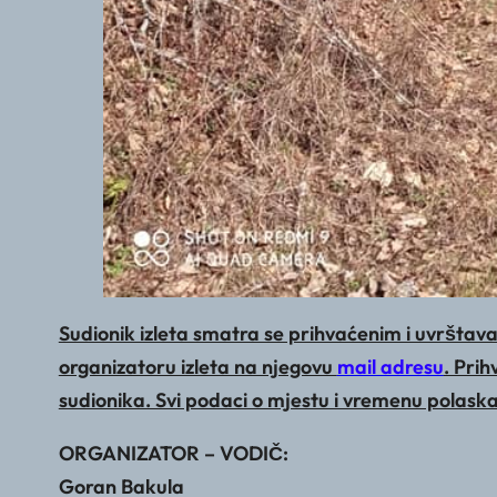
Sudionik izleta smatra se prihvaćenim i uvrštava
organizatoru izleta na njegovu
mail adresu
. Pri
sudionika. Svi podaci o mjestu i vremenu polask
ORGANIZATOR – VODIČ:
Goran Bakula