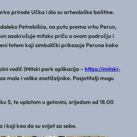
arka prirode Učka i dio su arheološke baštine.
edaleko Petrebišća, na putu prema vrhu Perun,
run zaokružuje mitsku priču o ovom području i
veni totem koji simbolički prikazuje Peruna kako
ni vodič (Mitski park aplikacija –
https://mitski-
 male i velike znatiželjnike. Posjetitelji mogu
u 5, te uplatom u gotovini, srijedom od 18.00
i koji kao da su svijet za sebe.