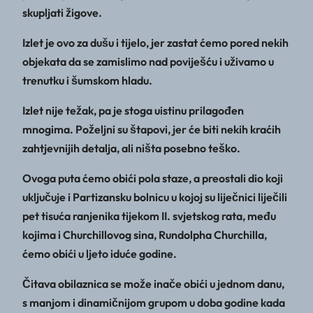
skupljati žigove.
Izlet je ovo za dušu i tijelo, jer zastat ćemo pored nekih
objekata da se zamislimo nad poviješću i uživamo u
trenutku i šumskom hladu.
Izlet nije težak, pa je stoga uistinu prilagođen
mnogima. Poželjni su štapovi, jer će biti nekih kraćih
zahtjevnijih detalja, ali ništa posebno teško.
Ovoga puta ćemo obići pola staze, a preostali dio koji
uključuje i Partizansku bolnicu u kojoj su liječnici liječili
pet tisuća ranjenika tijekom II. svjetskog rata, među
kojima i Churchillovog sina, Rundolpha Churchilla,
ćemo obići u ljeto iduće godine.
Čitava obilaznica se može inače obići u jednom danu,
s manjom i dinamičnijom grupom u doba godine kada