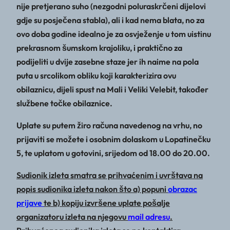
nije pretjerano suho (nezgodni poluraskrčeni dijelovi
gdje su posječena stabla), ali i kad nema blata, no za
ovo doba godine idealno je za osvježenje u tom uistinu
prekrasnom šumskom krajoliku, i praktično za
podijeliti u dvije zasebne staze jer ih naime na pola
puta u srcolikom obliku koji karakterizira ovu
obilaznicu, dijeli spust na Mali i Veliki Velebit, također
službene točke obilaznice.
Uplate su putem žiro računa navedenog na vrhu, no
prijaviti se možete i osobnim dolaskom u Lopatinečku
5, te uplatom u gotovini, srijedom od 18.00 do 20.00.
Sudionik izleta smatra se prihvaćenim i uvrštava na
popis sudionika izleta nakon što a) popuni
obrazac
prijave
te b) kopiju izvršene uplate pošalje
organizatoru izleta na njegovu
mail adresu
.