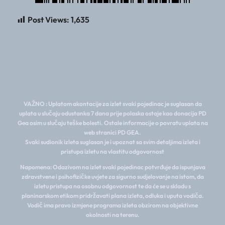
Post Views:
1,635
VAŽNO : Uplatom akontacije za izlet svaki pojedinac je suglasan da
uplata u slučaju odustanka 7 dana prije polaska ostaje kao donacija PD
Gea osim u slučaju teške bolesti. Ostale informacije o povratu uplata na
web stranici PD GEA.
Svaki sudionik izleta suglasan je i upoznat sa svim detaljima izleta i
pristupa izletu na vlastitu odgovornost
Napomena: Odazivom na izlet svaki pojedinac potvrđuje da ispunjava
zdravstvene i psihofizičke uvjete za sigurno sudjelovanje na istom, da
izletu pristupa na osobnu odgovornost te da će se u skladu s
planinarskom etikom pridržavati plana izleta, odluka i uputa vodiča.
Vodič ima pravo izmjene programa izleta obzirom na objektivne
okolnosti na terenu.