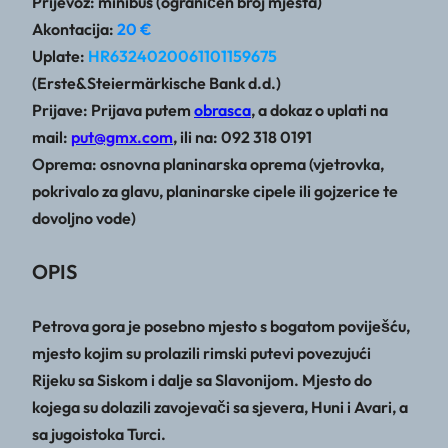
Prijevoz: minibus (ograničen broj mjesta)
Akontacija:
20 €
Uplate:
HR6324020061101159675
(Erste&Steiermärkische Bank d.d.)
Prijave: Prijava putem
obrasca
, a dokaz o uplati na
mail:
put@gmx.com
, ili na: 092 318 0191
Oprema: osnovna planinarska oprema (vjetrovka,
pokrivalo za glavu, planinarske cipele ili gojzerice te
dovoljno vode)
OPIS
Petrova gora je posebno mjesto s bogatom poviješću,
mjesto kojim su prolazili rimski putevi povezujući
Rijeku sa Siskom i dalje sa Slavonijom. Mjesto do
kojega su dolazili zavojevači sa sjevera, Huni i Avari, a
sa jugoistoka Turci.