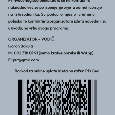
Prihvaćenog sudionika izleta se ne kontaktira
naknadno već se po ispunjenju uvjeta odmah upisuje
na listu sudionika. Svi podaci o mjestu i vremenu
polaska te kontaktima organizatora izleta navedeni su
u uvodu, na vrhu ovoga programa.
ORGANIZATOR – VODIČ:
Goran Bakula
M: 092 318 01 91 (samo kratke poruke ili WApp)
E: put@gmx.com
Barkod za online uplatu izleta na račun PD Gea: