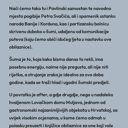
Naći ćemo tako tu i Pavlinski samostan te navodno
mjesto pogibije Petra Svačića, ali i spomenik ustanku
naroda Banije i Korduna, kao i partizansku bolnicu
skrivenu duboko u šumi, udaljenu od komunikacije
puteva (koju ćemo obići idućeg ljeta u nastavku ove
obilaznice).
Šuma je to, koja kako bismo danas to rekli, ima
posebnu energiju, naime nije pregusta, ali nije niti
rijetka, a strujanje zraka je idealno za ovo doba
godine, kada se traži hlad i ugodni šumski predjeli.
U povratku je after, a gdje drugdje, nego u nadaleko
hvaljenom Lovačkom domu Muljava, jednom od
gastronomski najzanimljivijih objekata u Hrvatskoj, sa
uvijek visokim ocjenama, u kome ćemo odmah u
polasku preuzeti i knjižice obilaznice za one koji vole