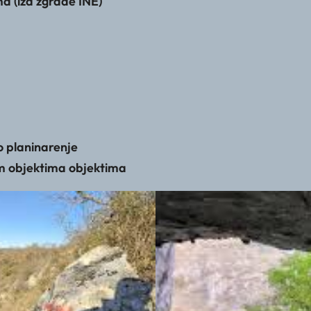
a (iza zgrade INE)
 planinarenje
im objektima objektima