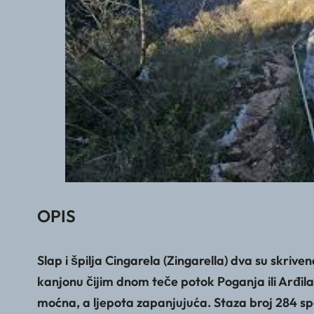
OPIS
Slap i špilja Cingarela (Zingarella) dva su skri
kanjonu čijim dnom teče potok Poganja ili Arđila
moćna, a ljepota zapanjujuća. Staza broj 284 sp