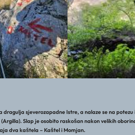
vena dragulja sjeverozapadne Istre, a nalaze se na pote
 (Argilla). Slap je osobito raskošan nakon velikih obor
aja dva kaštela – Kaštel i Momjan.