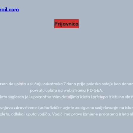
ail.com
Prijavnica
san da uplata u slučaju odustanka 7 dana prije polaska ostaje kao donac
povratu uplata na web stranici PD GEA.
zleta suglasan je i upoznat sa svim detaljima izleta i pristupa izletu na vla
java zdravstvene i psihofizičke uvjete za sigurno sudjelovanje na istom
izleta, odluka i uputa vodiča. Vodič ima pravo izmjene programa izleta o