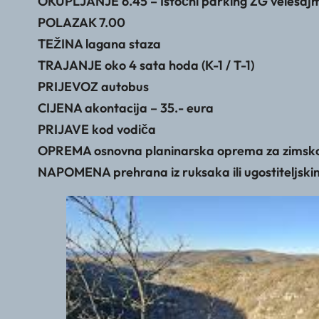
OKUPLJANJE 6.45 – Istočni parking ZG velesajm
POLAZAK 7.00
TEŽINA lagana staza
TRAJANJE oko 4 sata hoda (K-1 / T-1)
PRIJEVOZ autobus
CIJENA akontacija – 35.- eura
PRIJAVE kod vodiča
OPREMA osnovna planinarska oprema za zimsko
NAPOMENA prehrana iz ruksaka ili ugostiteljsk