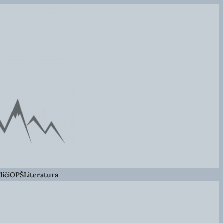
iči
OPŠ
Literatura