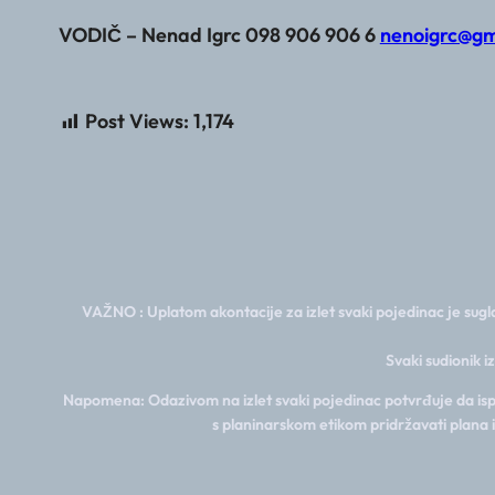
VODIČ – Nenad Igrc 098 906 906 6
nenoigrc@gm
Post Views:
1,174
VAŽNO : Uplatom akontacije za izlet svaki pojedinac je sugla
Svaki sudionik i
Napomena: Odazivom na izlet svaki pojedinac potvrđuje da ispun
s planinarskom etikom pridržavati plana 