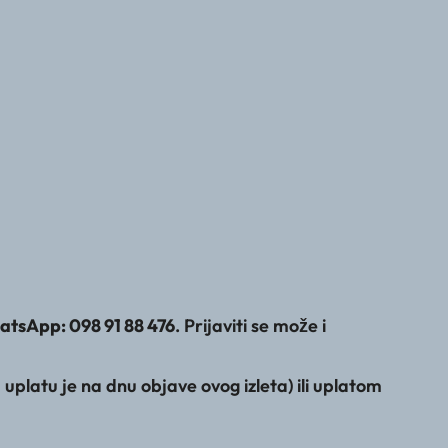
tsApp: 098 91 88 476
. Prijaviti se može i
latu je na dnu objave ovog izleta) ili uplatom