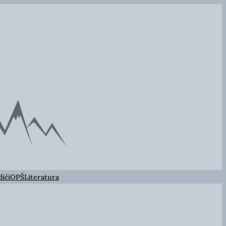
iči
OPŠ
Literatura