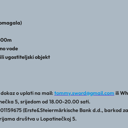
pomagala)
 500m
no vode
i ugostiteljski objekt
a dokaz o uplati na mail:
tommy.sword@gmail.com
ili
Wha
nečka 5, srijedom od 18.00-20.00 sati.
59675 (Erste&Steiermӓrkische Bank d.d., barkod za up
orijama društva u Lopatinečkoj 5.