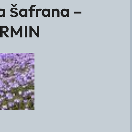
 šafrana –
ERMIN