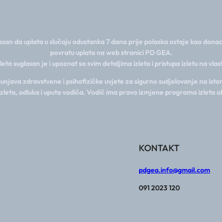
san da uplata u slučaju odustanka 7 dana prije polaska ostaje kao donac
povratu uplata na web stranici PD GEA.
zleta suglasan je i upoznat sa svim detaljima izleta i pristupa izletu na vla
java zdravstvene i psihofizičke uvjete za sigurno sudjelovanje na istom
izleta, odluka i uputa vodiča. Vodič ima pravo izmjene programa izleta o
KONTAKT
pdgea.info@gmail.com
091 2023 120