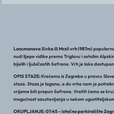
Loncmanova Sivka ili Mrzli vrh (987m)
popularno 
nudi lijepe vidike prema Triglavu i ostalim Alp
bijelih i ljubičastih šafrana. Vrh je lako dostupan
OPIS STAZE:
Krećemo iz Zagreba u pravcu Sloven
staza. Staza je lagana, a do vrha nam je potrebn
vrijeme biti prepun šafrana. Vratiti ćemo se k
mogućnost zaustavljanja u nekom ugostiteljskom 
OKUPLJANJE: 07:45 – istočno parkiralište Zagr