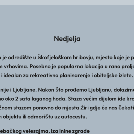
Nedjelja
je odredište u Škofjeloškom hribovju, mjesto koje je p
skim vrhovima. Posebno je popularna lokacija u rano pro
 i idealan za rekreativno planinarenje i obiteljske izlete.
ije i Ljubljane. Nakon što prođemo Ljubljanu, dolazim
o oko 2 sata laganog hoda. Staza većim dijelom ide kroz
ružnom stazom ponovno do mjesta Žiri gdje će nas čeka
objektu ili odmorištu uz autocestu.
ebačkog velesajma, iza Inine zgrade