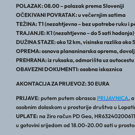
POLAZAK: 08.00 – polazak prema Sloveniji
OČEKIVANI POVRATAK: u večernjim satima
TEŽINA: T1 (nezahtjevno – bez upotrebe ruku i 
TRAJANJE: K1 (nezahtjevno – do 5 sati hodanja)
DUŽINA STAZE: oko 12 km, visinska razlika oko
OPREMA: osnova plananinarska oprema, dovolj
PREHRANA: iz ruksaka, odmorišta uz autocestu il
OBAVEZNI DOKUMENTI: osobna iskaznica
AKONTACIJA ZA PRIJEVOZ: 30 EURA
PRIJAVE
: putem putem obrasca
PRIJAVNICA
, 
osobnim dolaskom u prostorije društva u Lopati
UPLATE:
na žiro račun PD Gea, HR63240200611011
u gotovini srijedom od 18.00-20.00 sati u prost