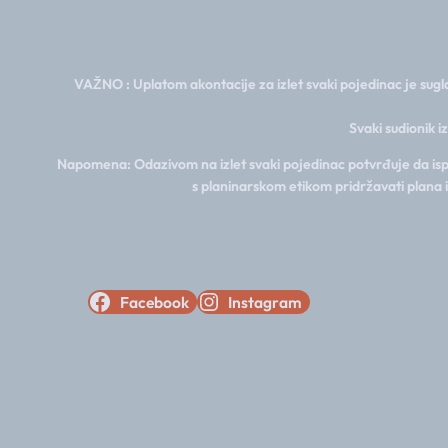
VAŽNO : Uplatom akontacije za izlet svaki pojedinac je sugla
Svaki sudionik i
Napomena: Odazivom na izlet svaki pojedinac potvrđuje da ispun
s planinarskom etikom pridržavati plana 
Facebook
Instagram