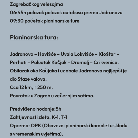
Zagrebačkog velesajma
06:45h polazak polazak autobusa prema Jadranovu
09:30 početak planinarske ture
Planinarska tura:
Jadranovo – Havišće – Uvala Lokvišće – Kloštar –
Perhati – Poluotok Kačjak – Dramalj – Crikvenica.
Obilazak oko Kačjaka i uz obale Jadranova najljepši je
dio Staze valova.
Cca 12 km, ↑ 250 m.
Povratak u Zagreb u večernjim satima.
Predviđeno hodanje:5h
Zahtjevnost izleta: K-1, T-1
Oprema: OPK (Obavezni planinarski komplet u skladu
s vremenskim uvjetima),