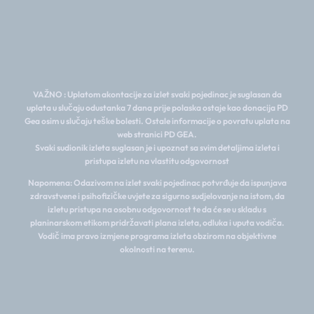
VAŽNO : Uplatom akontacije za izlet svaki pojedinac je suglasan da
uplata u slučaju odustanka 7 dana prije polaska ostaje kao donacija PD
Gea osim u slučaju teške bolesti. Ostale informacije o povratu uplata na
web stranici PD GEA.
Svaki sudionik izleta suglasan je i upoznat sa svim detaljima izleta i
pristupa izletu na vlastitu odgovornost
Napomena: Odazivom na izlet svaki pojedinac potvrđuje da ispunjava
zdravstvene i psihofizičke uvjete za sigurno sudjelovanje na istom, da
izletu pristupa na osobnu odgovornost te da će se u skladu s
planinarskom etikom pridržavati plana izleta, odluka i uputa vodiča.
Vodič ima pravo izmjene programa izleta obzirom na objektivne
okolnosti na terenu.