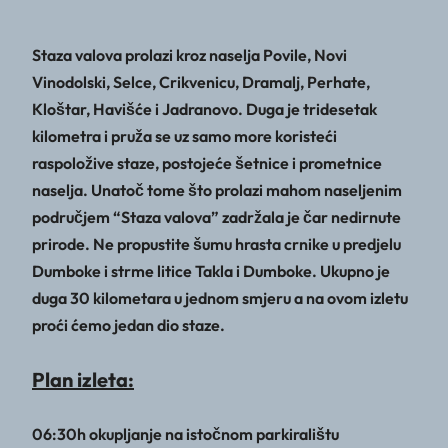
Staza valova prolazi kroz naselja Povile, Novi
Vinodolski, Selce, Crikvenicu, Dramalj, Perhate,
Kloštar, Havišće i Jadranovo. Duga je tridesetak
kilometra i pruža se uz samo more koristeći
raspoložive staze, postojeće šetnice i prometnice
naselja. Unatoč tome što prolazi mahom naseljenim
područjem “Staza valova” zadržala je čar nedirnute
prirode. Ne propustite šumu hrasta crnike u predjelu
Dumboke i strme litice Takla i Dumboke. Ukupno je
duga 30 kilometara u jednom smjeru a na ovom izletu
proći ćemo jedan dio staze.
Plan izleta:
06:30h okupljanje na istočnom parkiralištu