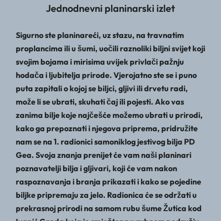
Jednodnevni planinarski izlet
Sigurno ste planinareći, uz stazu, na travnatim
proplancima ili u šumi, uočili raznoliki biljni svijet koji
svojim bojama i mirisima uvijek privlači pažnju
hodača i ljubitelja prirode. Vjerojatno ste se i puno
puta zapitali o kojoj se biljci, gljivi ili drvetu radi,
može li se ubrati, skuhati čaj ili pojesti. Ako vas
zanima bilje koje najčešće možemo ubrati u prirodi,
kako ga prepoznati i njegova priprema, pridružite
nam se na 1. radionici samoniklog jestivog bilja PD
Gea. Svoja znanja prenijet će vam naši planinari
poznavatelji bilja i gljivari, koji će vam nakon
raspoznavanja i branja prikazati i kako se pojedine
biljke pripremaju za jelo. Radionica će se održati u
prekrasnoj prirodi na samom rubu šume Žutica kod