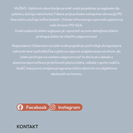
VAŽNO : Uplatom akontacije za izlet svaki pojedinac je suglasan da
uplata u slučaju odustanka 7 dana prije polaska ostaje kao donacija PD
Gea osim u slučaju teške bolesti. Ostale informacije o povratu uplata na
web stranici PD GEA.
Svaki sudionik izleta suglasan je i upoznat sa svim detaljima izleta i
pristupa izletu na vlastitu odgovornost
Napomena: Odazivom na izlet svaki pojedinac potvrđuje da ispunjava
zdravstvene i psihofizičke uvjete za sigurno sudjelovanje na istom, da
izletu pristupa na osobnu odgovornost te da će se u skladu s
planinarskom etikom pridržavati plana izleta, odluka i uputa vodiča.
Vodič ima pravo izmjene programa izleta obzirom na objektivne
okolnosti na terenu.
Facebook
Instagram
KONTAKT