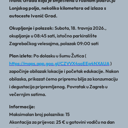
Ivanić Grada koja je smještena u rubnom području
Lonjskog polja, nekoliko kilometara od izlaza s
autoceste Ivanić Grad.
Okupljanje i polazak:
Subota, 18. travnja 2026.,
okupljanje u 08:45 sati, istočno parkiralište
Zagrebačkog velesajma, polazak 09:00 sati
Plan izleta:
Po dolasku u šumu Žutica (
https://maps.app.goo.gl/CZVVX4soEEp4NXAUA
)
započinje obilazak lokacije i početak edukacije. Nakon
obilaska, prikazat ćemo pripremu bilja za konzumaciju
i degustacija pripremljenog. Povratak u Zagreb u
večernjim satima.
Informacije:
Maksimalan broj polaznika: 15
Akontacija za prijevoz: 25 € u gotovini vodiču na dan