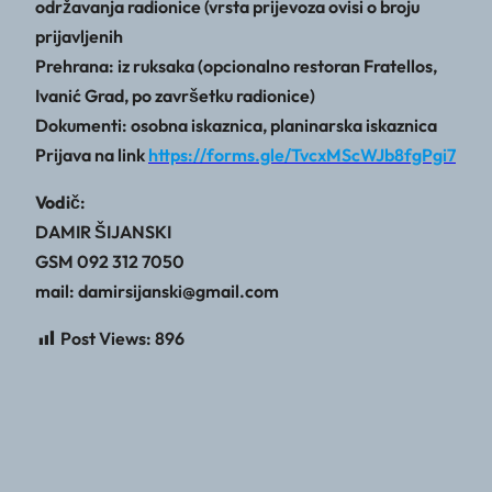
održavanja radionice (vrsta prijevoza ovisi o broju
prijavljenih
Prehrana: iz ruksaka (opcionalno restoran Fratellos,
Ivanić Grad, po završetku radionice)
Dokumenti: osobna iskaznica, planinarska iskaznica
Prijava na link
https://forms.gle/TvcxMScWJb8fgPgi7
Vodič
:
DAMIR ŠIJANSKI
GSM 092 312 7050
mail: damirsijanski@gmail.com
Post Views:
896