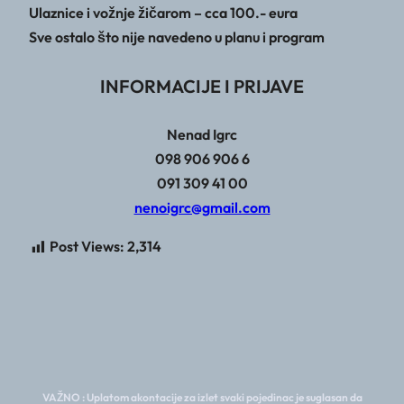
Ulaznice i vožnje žičarom – cca 100.- eura
Sve ostalo što nije navedeno u planu i program
INFORMACIJE I PRIJAVE
Nenad Igrc
098 906 906 6
091 309 41 00
nenoigrc@gmail.com
Post Views:
2,314
VAŽNO : Uplatom akontacije za izlet svaki pojedinac je suglasan da