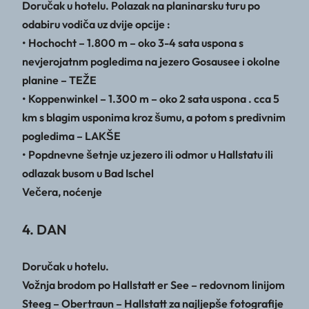
Doručak u hotelu. Polazak na planinarsku turu po
odabiru vodiča uz dvije opcije :
• Hochocht – 1.800 m – oko 3-4 sata uspona s
nevjerojatnm pogledima na jezero Gosausee i okolne
planine – TEŽE
• Koppenwinkel – 1.300 m – oko 2 sata uspona . cca 5
km s blagim usponima kroz šumu, a potom s predivnim
pogledima – LAKŠE
• Popdnevne šetnje uz jezero ili odmor u Hallstatu ili
odlazak busom u Bad Ischel
Večera, noćenje
4. DAN
Doručak u hotelu.
Vožnja brodom po Hallstatt er See – redovnom linijom
Steeg – Obertraun – Hallstatt za najljepše fotografije