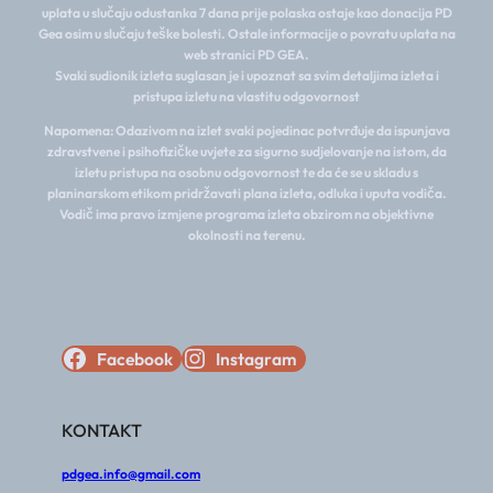
uplata u slučaju odustanka 7 dana prije polaska ostaje kao donacija PD
Gea osim u slučaju teške bolesti. Ostale informacije o povratu uplata na
web stranici PD GEA.
Svaki sudionik izleta suglasan je i upoznat sa svim detaljima izleta i
pristupa izletu na vlastitu odgovornost
Napomena: Odazivom na izlet svaki pojedinac potvrđuje da ispunjava
zdravstvene i psihofizičke uvjete za sigurno sudjelovanje na istom, da
izletu pristupa na osobnu odgovornost te da će se u skladu s
planinarskom etikom pridržavati plana izleta, odluka i uputa vodiča.
Vodič ima pravo izmjene programa izleta obzirom na objektivne
okolnosti na terenu.
Facebook
Instagram
KONTAKT
pdgea.info@gmail.com