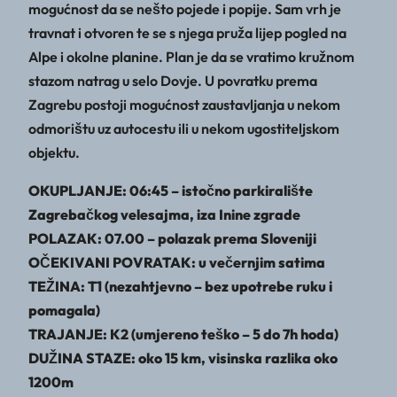
mogućnost da se nešto pojede i popije. Sam vrh je
travnat i otvoren te se s njega pruža lijep pogled na
Alpe i okolne planine. Plan je da se vratimo kružnom
stazom natrag u selo Dovje. U povratku prema
Zagrebu postoji mogućnost zaustavljanja u nekom
odmorištu uz autocestu ili u nekom ugostiteljskom
objektu.
OKUPLJANJE: 06:45 – istočno parkiralište
Zagrebačkog velesajma, iza Inine zgrade
POLAZAK: 07.00 – polazak prema Sloveniji
OČEKIVANI POVRATAK: u večernjim satima
TEŽINA: T1 (nezahtjevno – bez upotrebe ruku i
pomagala)
TRAJANJE: K2 (umjereno teško – 5 do 7h hoda)
DUŽINA STAZE: oko 15 km, visinska razlika oko
1200m