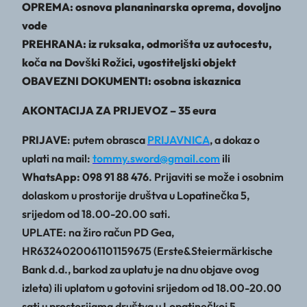
OPREMA: osnova plananinarska oprema, dovoljno
vode
PREHRANA: iz ruksaka, odmorišta uz autocestu,
koča na Dovški Rožici, ugostiteljski objekt
OBAVEZNI DOKUMENTI: osobna iskaznica
AKONTACIJA ZA PRIJEVOZ – 35 eura
PRIJAVE
: putem obrasca
PRIJAVNICA
, a dokaz o
uplati na mail:
tommy.sword@gmail.com
ili
WhatsApp: 098 91 88 476
. Prijaviti se može i osobnim
dolaskom u prostorije društva u Lopatinečka 5,
srijedom od 18.00-20.00 sati.
UPLATE: na žiro račun PD Gea,
HR6324020061101159675 (Erste&Steiermӓrkische
Bank d.d., barkod za uplatu je na dnu objave ovog
izleta) ili uplatom u gotovini srijedom od 18.00-20.00
sati u prostorijama društva u Lopatinečkoj 5.