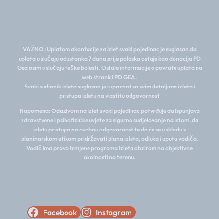
VAŽNO : Uplatom akontacije za izlet svaki pojedinac je suglasan da
uplata u slučaju odustanka 7 dana prije polaska ostaje kao donacija PD
Gea osim u slučaju teške bolesti. Ostale informacije o povratu uplata na
web stranici PD GEA.
Svaki sudionik izleta suglasan je i upoznat sa svim detaljima izleta i
pristupa izletu na vlastitu odgovornost
Napomena: Odazivom na izlet svaki pojedinac potvrđuje da ispunjava
zdravstvene i psihofizičke uvjete za sigurno sudjelovanje na istom, da
izletu pristupa na osobnu odgovornost te da će se u skladu s
planinarskom etikom pridržavati plana izleta, odluka i uputa vodiča.
Vodič ima pravo izmjene programa izleta obzirom na objektivne
okolnosti na terenu.
Facebook
Instagram