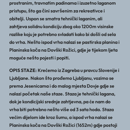
prostranim, travnatim padinama i izuzetno laganom
pristupu, što ga čini savršenim za rekreativce i
obitelji. Uspon se smatra tehnički laganim, ali
zahtjeva solidnu kondiciju zbog oko 1200m visinske
razlike koju je potrebno svladati kako bi došli od sela
do vrha. Nešto ispod vrha nalazi se pastirska planina i
Planinska koča na Dovški Rožici, gdje je tijekom ljeta
moguće nešto pojesti i popiti.
OPIS STAZE
: Krećemo iz Zagreba u pravcu Slovenije i
Ljubljane. Nakon što prođemo Ljubljanu, vozimo se
prema Jesenicama i do malog mjesta Dovje gdje se
nalazi početak naše staze. Staza je tehnički lagana,
dok je kondicijski srednje zahtjevna, pa će nam do
vrha biti potrebno nešto više od 3 sata hoda. Staza
većim dijelom ide kroz šumu, a ispod vrha nalazi se
Planinska koča na Dovški Rožici (1652m) gdje postoji