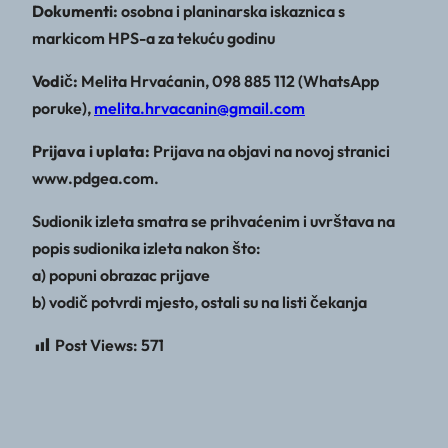
Dokumenti:
osobna i planinarska iskaznica s
markicom HPS-a za tekuću godinu
Vodič:
Melita Hrvaćanin, 098 885 112 (WhatsApp
poruke),
melita.hrvacanin@gmail.com
Prijava i uplata:
Prijava na objavi na novoj stranici
www.pdgea.com.
Sudionik izleta smatra se prihvaćenim i uvrštava na
popis sudionika izleta nakon što:
a) popuni obrazac prijave
b) vodič potvrdi mjesto, ostali su na listi čekanja
Post Views:
571