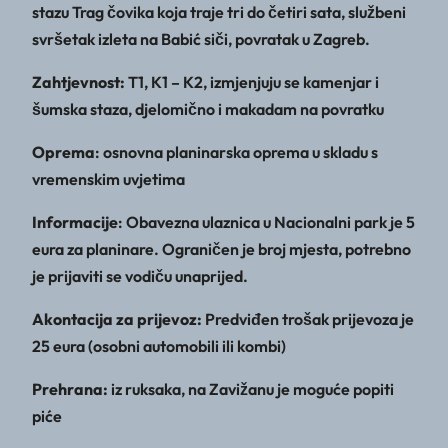
stazu Trag čovika koja traje tri do četiri sata, službeni
svršetak izleta na Babić siči, povratak u Zagreb.
Zahtjevnost:
T1, K1 – K2, izmjenjuju se kamenjar i
šumska staza, djelomično i makadam na povratku
Oprema
: osnovna planinarska oprema u skladu s
vremenskim uvjetima
Informacije
: Obavezna ulaznica u Nacionalni park je 5
eura za planinare. Ograničen je broj mjesta, potrebno
je prijaviti se vodiču unaprijed.
Akontacija za prijevoz:
Predviđen trošak prijevoza je
25 eura (osobni automobili ili kombi)
Prehrana:
iz ruksaka, na Zavižanu je moguće popiti
piće