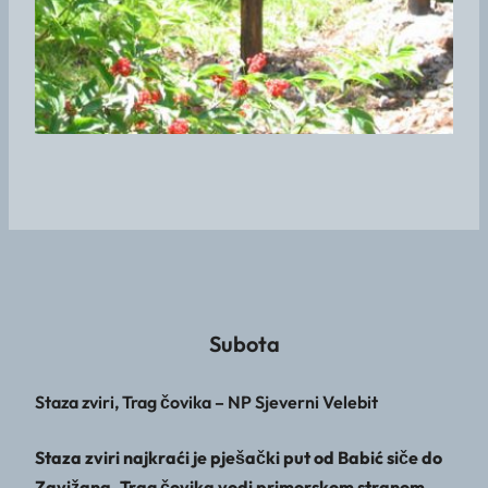
Subota
Staza zviri, Trag čovika – NP Sjeverni Velebit
Staza zviri najkraći je pješački put od Babić siče do
Zavižana. Trag čovika vodi primorskom stranom