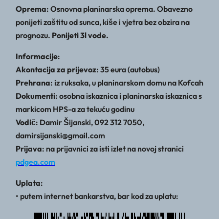
Oprema
: Osnovna planinarska oprema. Obavezno
ponijeti zaštitu od sunca, kiše i vjetra bez obzira na
prognozu.
Ponijeti 3l vode.
Informacije
:
Akontacija za prijevoz
: 35 eura (autobus)
Prehrana
: iz ruksaka, u planinarskom domu na Kofcah
Dokumenti
: osobna iskaznica i planinarska iskaznica s
markicom HPS-a za tekuću godinu
Vodič
: Damir Šijanski, 092 312 7050,
damirsijanski@gmail.com
Prijava
: na prijavnici za isti izlet na novoj stranici
pdgea.com
Uplata
:
• putem internet bankarstva, bar kod za uplatu: