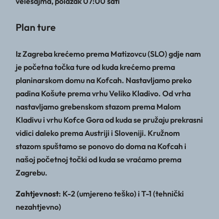
velesajma, polazak 07:00 sati
Plan ture
Iz Zagreba krećemo prema Matizovcu (SLO) gdje nam
je početna točka ture od kuda krećemo prema
planinarskom domu na Kofcah. Nastavljamo preko
padina Košute prema vrhu Veliko Kladivo. Od vrha
nastavljamo grebenskom stazom prema Malom
Kladivu i vrhu Kofce Gora od kuda se pružaju prekrasni
vidici daleko prema Austriji i Sloveniji. Kružnom
stazom spuštamo se ponovo do doma na Kofcah i
našoj početnoj točki od kuda se vraćamo prema
Zagrebu.
Zahtjevnost
: K-2 (umjereno teško) i T-1 (tehnički
nezahtjevno)