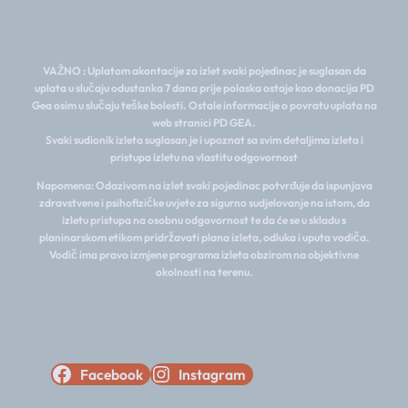
VAŽNO : Uplatom akontacije za izlet svaki pojedinac je suglasan da
uplata u slučaju odustanka 7 dana prije polaska ostaje kao donacija PD
Gea osim u slučaju teške bolesti. Ostale informacije o povratu uplata na
web stranici PD GEA.
Svaki sudionik izleta suglasan je i upoznat sa svim detaljima izleta i
pristupa izletu na vlastitu odgovornost
Napomena: Odazivom na izlet svaki pojedinac potvrđuje da ispunjava
zdravstvene i psihofizičke uvjete za sigurno sudjelovanje na istom, da
izletu pristupa na osobnu odgovornost te da će se u skladu s
planinarskom etikom pridržavati plana izleta, odluka i uputa vodiča.
Vodič ima pravo izmjene programa izleta obzirom na objektivne
okolnosti na terenu.
Facebook
Instagram