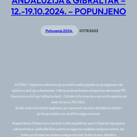
ANDALUZIJA & GIBRALTAR –
12.-19.10.2024. – POPUNJENO
Putovanja 2024.
07/11/2023
VAŽNO : Uplatom akontacije za izlet svaki pojedinac je suglasan da
uplata u slučaju odustanka 7 dana prije polaska ostaje kao donacija PD
Gea osim u slučaju teške bolesti. Ostale informacije o povratu uplata na
web stranici PD GEA.
Svaki sudionik izleta suglasan je i upoznat sa svim detaljima izleta i
pristupa izletu na vlastitu odgovornost
Napomena: Odazivom na izlet svaki pojedinac potvrđuje da ispunjava
zdravstvene i psihofizičke uvjete za sigurno sudjelovanje na istom, da
izletu pristupa na osobnu odgovornost te da će se u skladu s